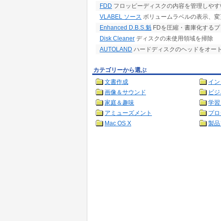
FDD
フロッピーディスクの内容を管理しやす
VLABEL ソース
ボリュームラベルの表示、変
Enhanced D.B.S.魁
FDを圧縮・書庫化するプログ
Disk Cleaner
ディスクの未使用領域を掃除
AUTOLAND
ハードディスクのヘッドをオー
カテゴリーから選ぶ
文書作成
イン
画像＆サウンド
ビジ
家庭＆趣味
学習
アミューズメント
プロ
Mac OS X
製品