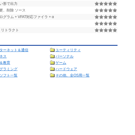
い形で出力
更、削除 ソース
ラム + VFAT対応ファイラ + α
トリトラクト
ターネット＆通信
ユーティリティ
ネス
パーソナル
＆教育
ゲーム
グラミング
ハードウェア
ソフト一覧
その他、全OS用一覧