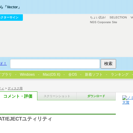
「Vector」
ベクターサイン
ちょい読み!
SELECTION
V
NGS Corporate Site
ド！
イブラリ
Windows
Mac(OS X)
全OS
新着ソフト
ランキング
ティ
>
ディスク用
コメント・評価
スクリーンショット
ダウンロード
MAT/EJECTユティリティ