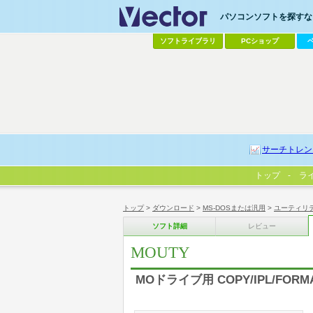
パソコンソフトを探すなら
ソフトライブラリ
PCショップ
サーチトレン
トップ
ラ
トップ
>
ダウンロード
>
MS-DOSまたは汎用
>
ユーティリ
ソフト詳細
レビュー
MOUTY
MOドライブ用 COPY/IPL/FOR