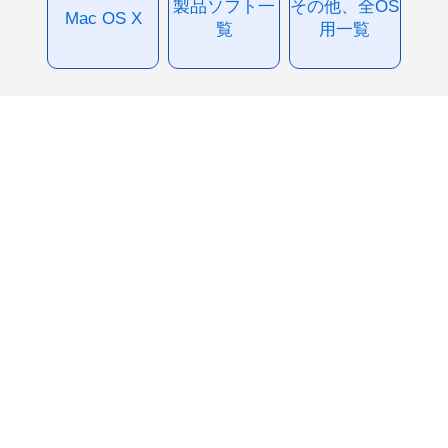
製品ソフト一
その他、全OS
Mac OS X
覧
用一覧