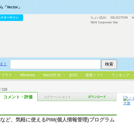
「Vector」
ベクターサイン
ちょい読み!
SELECTION
V
NGS Corporate Site
ド！
イブラリ
Windows
Mac(OS X)
全OS
新着ソフト
ランキング
>
PIM
コメント・評価
スクリーンショット
ダウンロード
能など、気軽に使えるPIM(個人情報管理)プログラム