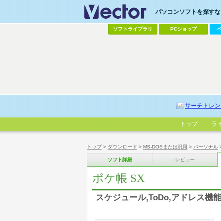
パソコンソフトを探すなら
ソフトライブラリ
PCショップ
サーチトレン
トップ
ラ
トップ
>
ダウンロード
>
MS-DOSまたは汎用
>
パーソナル
ソフト詳細
レビュー
ポケ帳 SX
スケジュール,ToDo,アドレス機