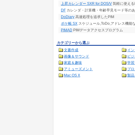
上昇カレンダー SXR for DOS/V
気軽に使えるP
DF
カレンダ・計算機・年齢早見モード等のある、
DoDiary
高速処理を追求したPIM
ポケ帳 SX
スケジュール,ToDo,アドレス機能
PIMAD
PIMデータアクセスプログラム
カテゴリーから選ぶ
文書作成
イン
画像＆サウンド
ビジ
家庭＆趣味
学習
アミューズメント
プロ
Mac OS X
製品