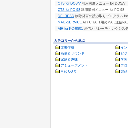
CTS for DOS/V
汎用階層メニュー for DOS/V
CTS for PC-98
汎用階層メニュー for PC-98
DELREAD
削除発言の読み取りプログラム for air
MAIL-SERVICE
AIR CRAFT用のMAIL送信
AIR for PC-9801
通信オペレーティングシステム Pro
カテゴリーから選ぶ
文書作成
イン
画像＆サウンド
ビジ
家庭＆趣味
学習
アミューズメント
プロ
Mac OS X
製品