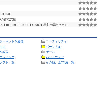
 craft
PADの作成支援
gram of the air -PC-9801 用実行環境セット-
ターネット＆通信
ユーティリティ
ネス
パーソナル
＆教育
ゲーム
グラミング
ハードウェア
ソフト一覧
その他、全OS用一覧