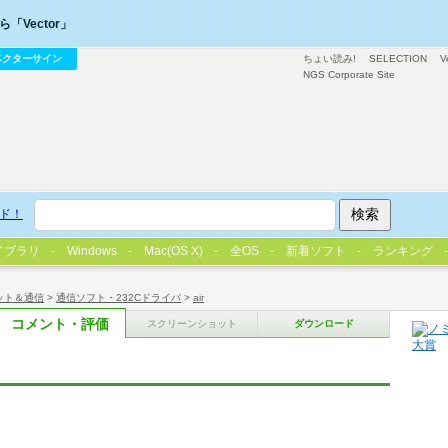
「Vector」
ベクターサイン
ちょい読み!
SELECTION
V
NGS Corporate Site
ド！
イブラリ
Windows
Mac(OS X)
全OS
新着ソフト
ランキング
ット＆通信
>
通信ソフト・232Cドライバ
>
air
コメント・評価
スクリーンショット
ダウンロード