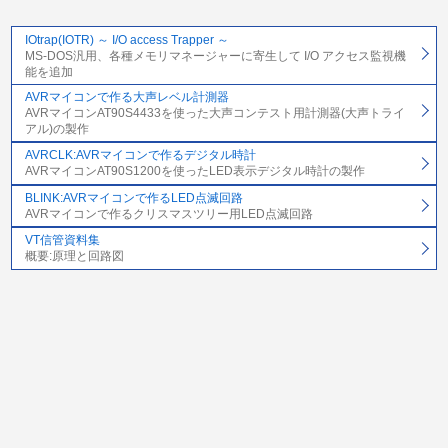
IOtrap(IOTR) ～ I/O access Trapper ～
MS-DOS汎用、各種メモリマネージャーに寄生して I/O アクセス監視機
能を追加
AVRマイコンで作る大声レベル計測器
AVRマイコンAT90S4433を使った大声コンテスト用計測器(大声トライ
アル)の製作
AVRCLK:AVRマイコンで作るデジタル時計
AVRマイコンAT90S1200を使ったLED表示デジタル時計の製作
BLINK:AVRマイコンで作るLED点滅回路
AVRマイコンで作るクリスマスツリー用LED点滅回路
VT信管資料集
概要:原理と回路図