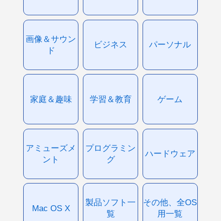
画像＆サウン
ビジネス
パーソナル
ド
家庭＆趣味
学習＆教育
ゲーム
アミューズメ
プログラミン
ハードウェア
ント
グ
製品ソフト一
その他、全OS
Mac OS X
覧
用一覧