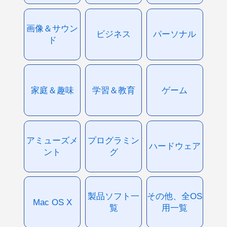
画像＆サウン
ビジネス
パーソナル
ド
家庭＆趣味
学習＆教育
ゲーム
アミューズメ
プログラミン
ハードウェア
ント
グ
製品ソフト一
その他、全OS
Mac OS X
覧
用一覧