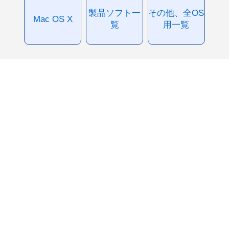
製品ソフト一
その他、全OS
Mac OS X
覧
用一覧