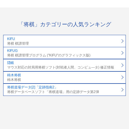
「将棋」カテゴリーの人気ランキング
KIFU
将棋 棋譜管理
KIFUG
将棋 棋譜管理プログラム ("KIFU"のグラフィックス版)
隠岐
マウス対応の対局用将棋ソフト(対戦者人間、コンピュ―タ) 修正情報
柿木将棋
柿木将棋
将棋道場データ[2]「定跡指南2」
将棋データベースソフト「将棋道場」用の定跡データ第2弾