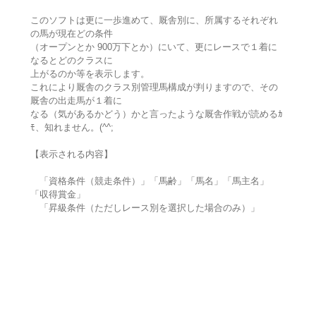
このソフトは更に一歩進めて、厩舎別に、所属するそれぞれ
の馬が現在どの条件
（オープンとか 900万下とか）にいて、更にレースで１着に
なるとどのクラスに
上がるのか等を表示します。
これにより厩舎のクラス別管理馬構成が判りますので、その
厩舎の出走馬が１着に
なる（気があるかどう）かと言ったような厩舎作戦が読めるｶ
ﾓ、知れません。(^^;
【表示される内容】
「資格条件（競走条件）」「馬齢」「馬名」「馬主名」
「収得賞金」
「昇級条件（ただしレース別を選択した場合のみ）」