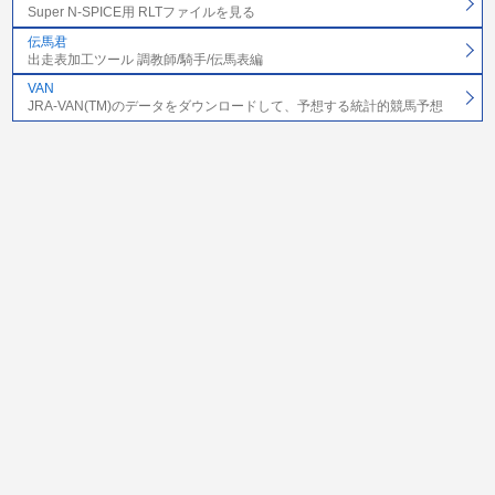
Super N-SPICE用 RLTファイルを見る
伝馬君
出走表加工ツール 調教師/騎手/伝馬表編
VAN
JRA-VAN(TM)のデータをダウンロードして、予想する統計的競馬予想