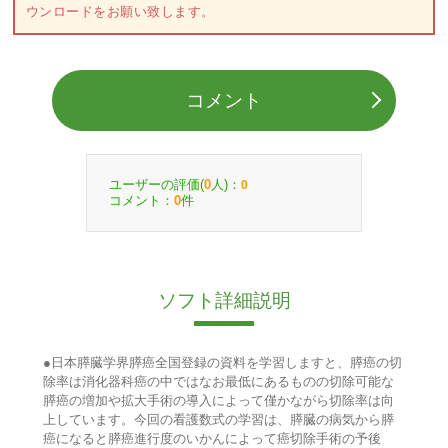
ウンロードをお願い致します。
コメント
ユーザーの評価(
人)：
0
0
コメント：
件
0
ソフト詳細説明
●日本膵臓学界膵癌全国登録の資料を学習しますと、膵癌の切
除率は消化器科癌の中ではなお最低にあるものの切除可能な
膵癌の増加や拡大手術の導入によって僅かながら切除率は向
上しています。今回の看護数式の学習は、膵臓の病気から膵
癌になると膵癌進行度のいかんによって癌切除手術の予後