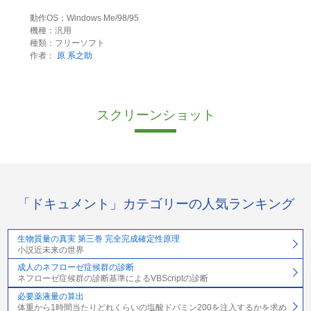
動作OS：Windows Me/98/95
機種：汎用
種類：フリーソフト
作者：
原 系之助
スクリーンショット
「ドキュメント」カテゴリーの人気ランキング
生物質量の真実 第三巻 完全完成確定性原理
小説近未来の世界
成人のネフローゼ症候群の診断
ネフローゼ症候群の診断基準によるVBScriptの診断
必要薬液量の算出
体重から1時間当たりどれくらいの塩酸ドバミン200を注入するかを求め