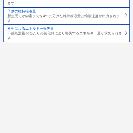
ます
子供の維持輸液量
新生児らが学童までを4つに分けた維持輸液量と輸液速度が出力されま
す
蒸発によるエネルギー喪失量
不感蒸泄量1g当たりの気化熱により喪失するエネルギー量が求められま
す