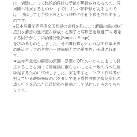
は、切除によって比較的良好な予後が期待されるものの、膵
周囲へ進展するものや、すでにリンパ節転移があるもので
は、切除しても予後不良という膵癌の手術予後を判断するも
のです。
●日本膵臓学界膵癌全国登録の資料を基にして膵臓の癌の進行
度別を膵癌の進行度を構成する因子と膵周囲進展度(T)を規定
する因子から手術的進行度(Surgical Stage)
を求めるものとしました。その進行度がわかれば生存率予後
の統計グラフの考察から膵臓病予防の重要性が認識されま
す。
★生存率最低の膵癌の原因・誘因がQDLのいかんによって発
症することを知って膵臓病に罹らないことを一般の方へ注意
喚起するために試作しました。実を申すと、ソフト作成者が
抱えている膵癌発症のバクダンである慢性膵炎の病態変化の
成り行きを恐れた自己防衛を目的として試作したものでもあ
ります。