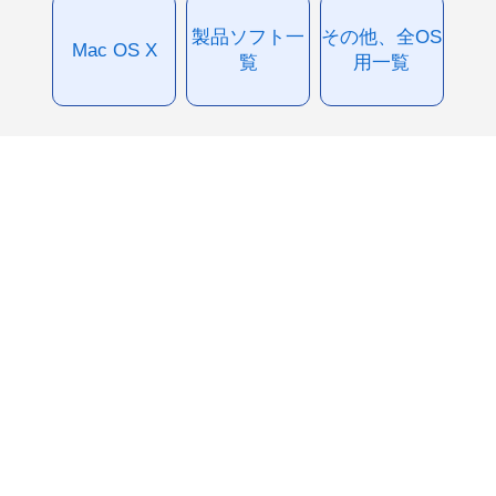
製品ソフト一
その他、全OS
Mac OS X
覧
用一覧