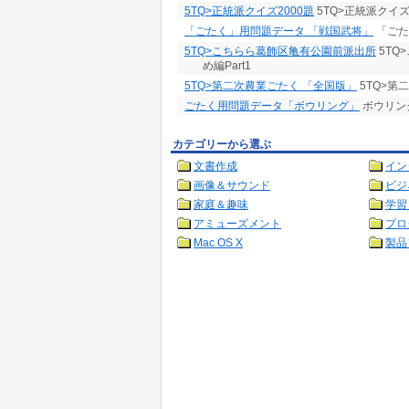
5TQ>正統派クイズ2000題
5TQ>正統派クイズ
「ごたく」用問題データ 「戦国武将」
「ごた
5TQ>こちらら葛飾区亀有公園前派出所
5TQ
め編Part1
5TQ>第二次農業ごたく 「全国版」
5TQ>第
ごたく用問題データ「ボウリング」
ボウリング
カテゴリーから選ぶ
文書作成
イン
画像＆サウンド
ビジ
家庭＆趣味
学習
アミューズメント
プロ
Mac OS X
製品