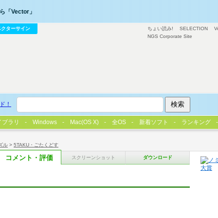
「Vector」
ベクターサイン
ちょい読み!
SELECTION
V
NGS Corporate Site
ド！
イブラリ
Windows
Mac(OS X)
全OS
新着ソフト
ランキング
ズル
>
5TAKU・ごたくどす
コメント・評価
スクリーンショット
ダウンロード