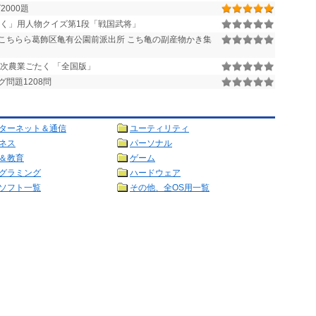
2000題
く」用人物クイズ第1段「戦国武将」
>こちらら葛飾区亀有公園前派出所 こち亀の副産物かき集
二次農業ごたく 「全国版」
問題1208問
ターネット＆通信
ユーティリティ
ネス
パーソナル
＆教育
ゲーム
グラミング
ハードウェア
ソフト一覧
その他、全OS用一覧