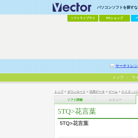
パソコンソフトを探すなら
ソフトライブラリ
PCショップ
サーチトレン
トップ
ラ
トップ
>
ダウンロード
>
汎用データ
>
ゲーム
>
クイズ・パ
ソフト詳細
レビュー
5TQ>花言葉
5TQ>花言葉