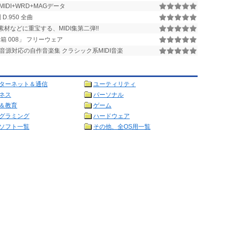
ow MIDI+WRD+MAGデータ
.950 全曲
素材などに重宝する、MIDI集第二弾!!
楽箱 008」 フリーウェア
たGS音源対応の自作音楽集 クラシック系MIDI音楽
ターネット＆通信
ユーティリティ
ネス
パーソナル
＆教育
ゲーム
グラミング
ハードウェア
ソフト一覧
その他、全OS用一覧