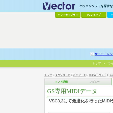
パソコンソフトを探すなら
ソフトライブラリ
PCショップ
サーチトレン
トップ
ラ
トップ
>
ダウンロード
>
汎用データ
>
画像＆サウンド
>
音
ソフト詳細
レビュー
GS専用MIDIデータ
VSC3,2にて最適化を行ったMID