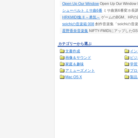
Open Up Our Window
Open Up Our Wind
シューベルト ミサ曲6番
ミサ曲第6番変ホ長調 D
HRKMIDI集 II ～勇気～
ゲームのBGM、HPの
soichiの音楽箱 008
創作音楽集「soichiの音
星野香奈音楽集
NIFTY-FMIDIにアップし
カテゴリーから選ぶ
文書作成
イン
画像＆サウンド
ビジ
家庭＆趣味
学習
アミューズメント
プロ
Mac OS X
製品