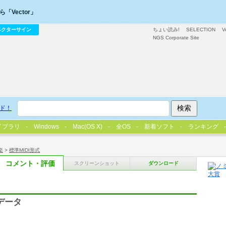
「Vector」
ベクターサイン
ちょい読み!
SELECTION
V
NGS Corporate Site
ド！
イブラリ
Windows
Mac(OS X)
全OS
新着ソフト
ランキング
楽
>
標準MIDI形式
コメント・評価
スクリーンショット
ダウンロード
Iデータ