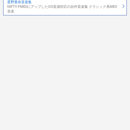
星野香奈音楽集
NIFTY-FMIDIにアップしたGS音源対応の自作音楽集 クラシック系MIDI
音楽