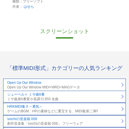
種類：フリーソフト
作者：
はせら
スクリーンショット
「標準MIDI形式」カテゴリーの人気ランキング
Open Up Our Window
Open Up Our Window MIDI+WRD+MAGデータ
シューベルト ミサ曲6番
ミサ曲第6番変ホ長調 D.950 全曲
HRKMIDI集 II ～勇気～
ゲームのBGM、HPの素材などに重宝する、MIDI集第二弾!!
soichiの音楽箱 008
創作音楽集「soichiの音楽箱 008」 フリーウェア