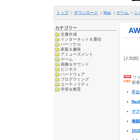
トップ
ダウンロード
Mac
ゲーム
シ
カテゴリー
AW
文書作成
インターネット＆通信
パーソナル
家庭＆趣味
アミューズメント
[人気順] 
ゲーム
画像＆サウンド
ビジネス
ハードウェア
フリ
プログラミング
新着
ユーティリティ
学習＆教育
不
Neo
マ
海
101