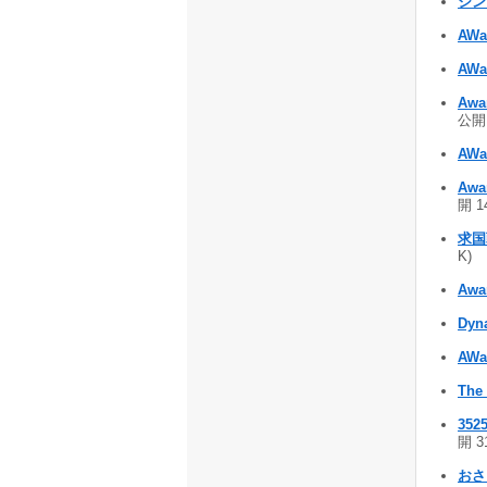
シン
AWa
AWa
Awar
公開!
AWa
Awa
開 1
求国
K)
Awa
Dyn
AWa
The 
352
開 3
おさ