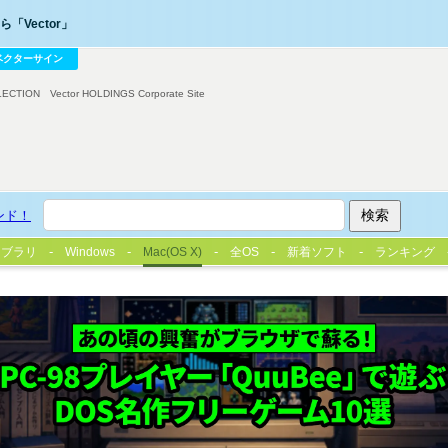
「Vector」
ベクターサイン
LECTION
Vector HOLDINGS Corporate Site
ンド！
イブラリ
Windows
Mac(OS X)
全OS
新着ソフト
ランキング