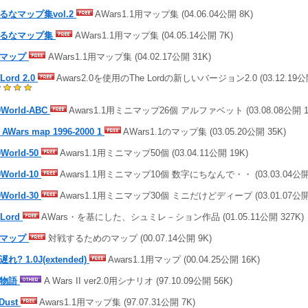
るなマップ集vol.2
AWars1.1用マップ集 (04.06.04公開 8K)
るなマップ集
AWars1.1用マップ集 (04.05.14公開 7K)
潮マップ
AWars1.1用マップ集 (04.02.17公開 31K)
 Lord 2.0
Awars2.0を使用のThe Lordの新しいバージョン2.0 (03.12.19公
0World-ABC
Awars1.1用ミニマップ26個 アルファベット (03.08.08公開 1
AWars map 1996-2000 1
AWars1.1のマップ集 (03.05.20公開 35K)
0World-50
Awars1.1用ミニマップ50個 (03.04.11公開 19K)
0World-10
Awars1.1用ミニマップ10個 数字にちなんで・・ (03.03.04公開 
0World-30
Awars1.1用ミニマップ30個 ミニだけどディープ (03.01.07公開 
 Lord
AWars・を基にした、シュミレ－ション作品 (01.05.11公開 327K)
戦マップ
対戦するためのマップ (00.07.14公開 9K)
れ? 1.0J(extended)
Awars1.1用マップ (00.04.25公開 16K)
国物語
A Wars II ver2.0用シナリオ (97.10.09公開 56K)
rDust
Awars1.1用マップ集 (97.07.31公開 7K)