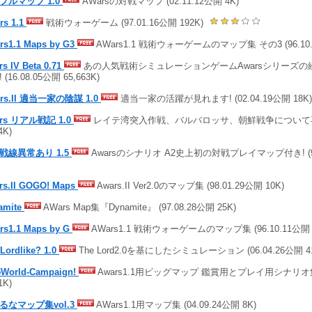
プルマップ 1.0
AWarsの対戦マップ (02.11.12公開 4K)
rs 1.1
戦術ウォーゲーム (97.01.16公開 192K)
rs1.1 Maps by G3
AWars1.1 戦術ウォーゲームのマップ集 その3 (96.10.
s IV Beta 0.71
あの人気戦術シミュレーションゲームAwarsシリーズの続
 (16.08.05公開 65,663K)
rs.II 適当一家の陰謀 1.0
適当一家の活躍が見れます! (02.04.19公開 18K)
rs リアル戦記 1.0
レイテ湾突入作戦、バルバロッサ、朝鮮戦争について再現 (
4K)
戦線異常あり 1.5
Awarsのシナリオ A2史上初の対戦プレイマップ付き! (99.
rs.II GOGO! Maps
Awars.II Ver2.0のマップ集 (98.01.29公開 10K)
amite
AWars Map集『Dynamite』 (97.08.28公開 25K)
rs1.1 Maps by G
AWars1.1 戦術ウォーゲームのマップ集 (96.10.11公開 
Lordlike? 1.0
The Lord2.0を基にしたシミュレーション (06.04.26公開 41
5World-Campaign!
Awars1.1用ビッグマップ 鑑賞用とプレイ用シナリオ集 (
1K)
るなマップ集vol.3
AWars1.1用マップ集 (04.09.24公開 8K)