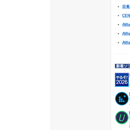
目
CE
AWa
AWar
AWa
新着ソ