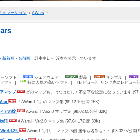
ミュレーション
AWars
ars
-
新着順
-
名前順
37本中1 ～ 37本を表示しています
ーソフト ｜
シェアウェア ｜
製品 ｜
サンプル ｜
ソフト ｜
特に人気の高いソフト ｜ 《レビュー》 リンク先にレビュー
公平マップ
どのマップも、はなはだしく不公平な設定になっています (97.10.
Map
「AWars1.1」のマップ集 (99.12.10公開 15K)
フィアの掟
Awars.II Ver2.0 マップ集 (98.02.05公開 32K)
賊物語
AWars.II Ver2.0 マップ集 (97.04.17公開 33K)
0World-25
Awars1.1用ミニマップ25個 迷作も名作も・・ (03.02.07公開 9