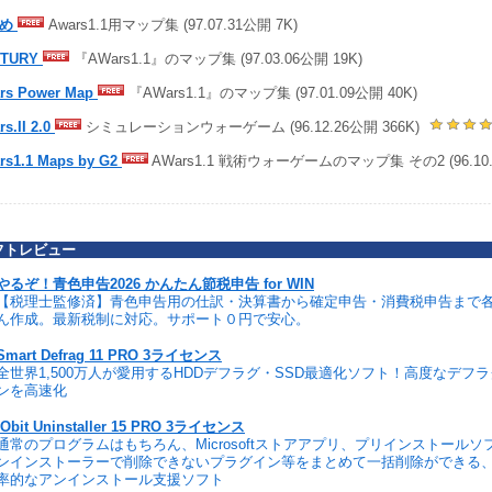
覚め
Awars1.1用マップ集 (97.07.31公開 7K)
NTURY
『AWars1.1』のマップ集 (97.03.06公開 19K)
rs Power Map
『AWars1.1』のマップ集 (97.01.09公開 40K)
s.II 2.0
シミュレーションウォーゲーム (96.12.26公開 366K)
rs1.1 Maps by G2
AWars1.1 戦術ウォーゲームのマップ集 その2 (96.10.
フトレビュー
やるぞ！青色申告2026 かんたん節税申告 for WIN
【税理士監修済】青色申告用の仕訳・決算書から確定申告・消費税申告まで
ん作成。最新税制に対応。サポート０円で安心。
Smart Defrag 11 PRO 3ライセンス
全世界1,500万人が愛用するHDDデフラグ・SSD最適化ソフト！高度なデフ
ンを高速化
IObit Uninstaller 15 PRO 3ライセンス
通常のプログラムはもちろん、Microsoftストアアプリ、プリインストール
ンインストーラーで削除できないプラグイン等をまとめて一括削除ができる
率的なアンインストール支援ソフト