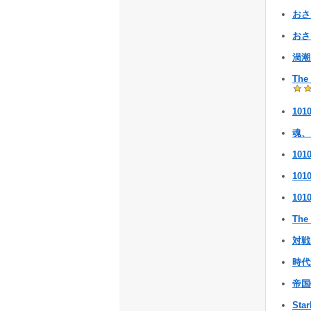
おさ
おさ
渦
The
101
魂、 
101
101
101
The
対
時代遅
帝
Sta