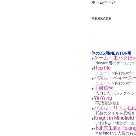
ホームページ
MESSAGE
他のOS用/NEWTON用
ゲーム・虫パク(Bug-O
●
Newton用のゲームで
RepTile
●
ニュートン向けのボー
パズル・ペギース
●
ニュートン向けのボー
手旗信号
●
入力したアルファベッ
YinYang
●
不思議な模様
パズル・リトン(Litt
●
16枚のタイルを反転
Knight in Minefield
●
いわゆる「地雷ゲーム
小北京(Little Peking
●
Macintoshで人気