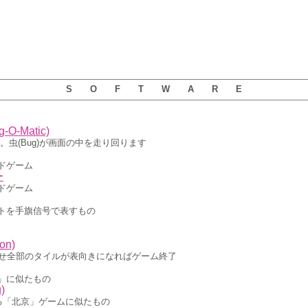
S O F T W A R E
-Matic)
す。虫(Bug)が画面の中を走り回ります
ドゲーム
ー
ドゲーム
トを手旗信号で表すもの
on)
させ全部のタイルが表向きになればゲーム終了
」に似たもの
)
のある「北京」ゲームに似たもの