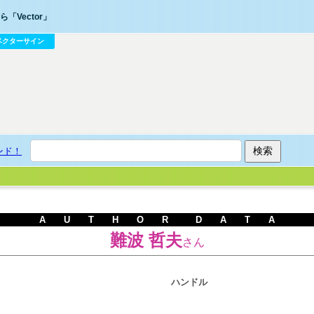
「Vector」
ベクターサイン
ンド！
A U T H O R D A T A
難波 哲夫
さん
ハンドル