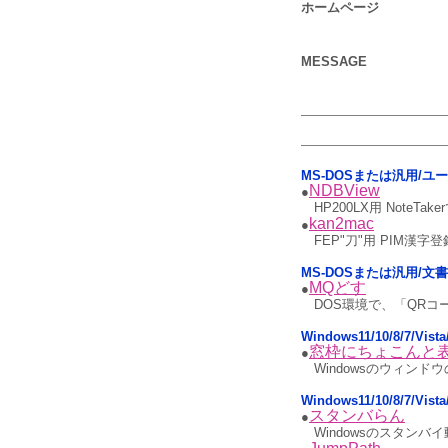
ホームページ
MESSAGE
MS-DOSまたは汎用/ユ
NDBView
●
HP200LX用 Note
kan2mac
●
FEP"刀"用 PIM漢
MS-DOSまたは汎用/文
MQどす
●
DOS環境で、「QRコ
Windows11/10/8/7/V
窓枠にちょこんと
●
Windowsのウィン
Windows11/10/8/7/Vi
スタンバらん
●
Windowsのスタン