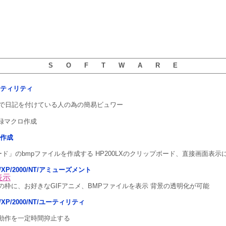
S O F T W A R E
ーティリティ
Takerで日記を付けている人の為の簡易ビュワー
字登録マクロ作成
書作成
ード」のbmpファイルを作成する HP200LXのクリップボード、直接画面表示
ista/XP/2000/NT/アミューズメント
表示
ドウの枠に、お好きなGIFアニメ、BMPファイルを表示 背景の透明化が可能
sta/XP/2000/NT/ユーティリティ
バイ動作を一定時間抑止する