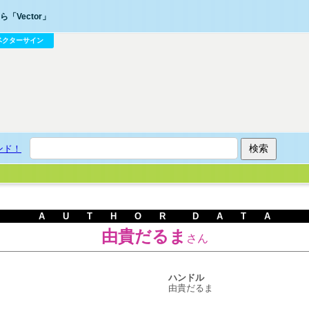
「Vector」
ベクターサイン
ンド！
A U T H O R D A T A
由貴だるま
さん
ハンドル
由貴だるま