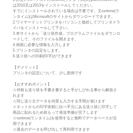
は2010又は2013をインストールしてください。
すでにインストールされている場合は不要です。又runtime(ラ
ンタイム)はMicrosoftのサイトからダウンロードできます。
2.ワイヤードットプリンタをパソコンと接続してプリンタドラ
イバをインストールして下さい。
3.本サイトから「送り状作成」プログラムファイルをダウンロ
ードして、そのファイルを開きます。
4.画面に必要な情報を入力します
5.プリンタの設定をします。
6.送り状への印刷(印字)ができます
【デメリット】
プリンタの設定について、少し面倒です
【おすすめポイント】
☆何枚も送り状を手書き書すると手がしびれる事から解放さ
れます
☆同じ送り主データを何度も入力する手間が省けます
☆ネットからの印字依頼に比べ手元にある送り状に印字して
商品に貼れるため前もって発送準備が完了します
☆runtime(ランタイム)を使用すると無料でデータベースが活
用できます
☆過去のデータを呼び出して再利用できます