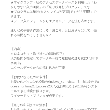
★マイクロソフト社のアクセスデータベースを利用した「わ
かりやすい入力画面」の「送り状発行プログラム」です。
★プログラムは単純(カスタマイズが容易)ですが「実用!」で
きます。
★データ入力フォームからエクセルデータを流し込めます。
送り状の手書き作業による「肩こり」とはおさらばして、売
れる時間をつくりませんか?
【内容】
クロネコヤマト送り状への印刷(印字)
入力期間を指定してデータを一括で複数枚の送り状に印刷(印
字)可能
エクセルデータからの流し込みが可能
【お使いなるための条件】
お使いのパソコンのOSがwindows_xp、vista、7、8の場合でa
ccess_runtime又はaccess2007又は2010又は2013がインスト
ールできる環境に限ります。
ワイヤードットプリンタが必要です。
【送り状印刷までの流れ】
1.お使いのパソコンにruntime(ランタイム)又はaccess2007又