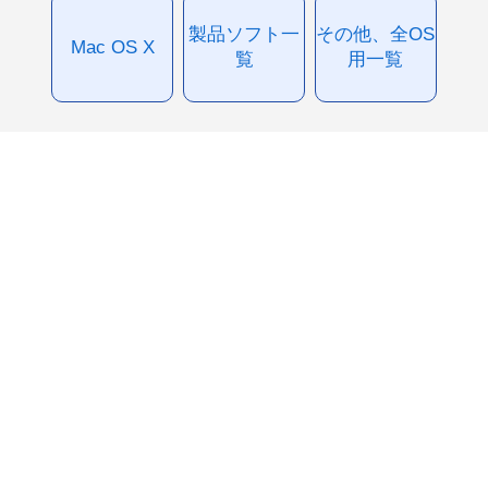
製品ソフト一
その他、全OS
Mac OS X
覧
用一覧