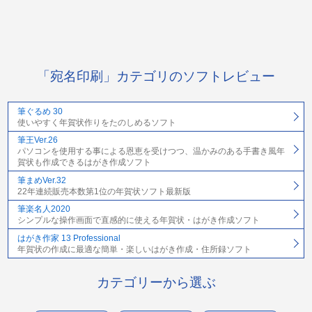
「宛名印刷」カテゴリのソフトレビュー
筆ぐるめ 30
使いやすく年賀状作りをたのしめるソフト
筆王Ver.26
パソコンを使用する事による恩恵を受けつつ、温かみのある手書き風年
賀状も作成できるはがき作成ソフト
筆まめVer.32
22年連続販売本数第1位の年賀状ソフト最新版
筆楽名人2020
シンプルな操作画面で直感的に使える年賀状・はがき作成ソフト
はがき作家 13 Professional
年賀状の作成に最適な簡単・楽しいはがき作成・住所録ソフト
カテゴリーから選ぶ