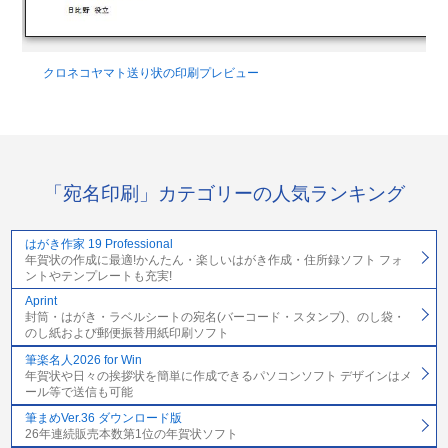
クロネコヤマト送り状の印刷プレビュー
「宛名印刷」カテゴリーの人気ランキング
はがき作家 19 Professional
年賀状の作成に最適!かんたん・楽しいはがき作成・住所録ソフト フォ
ントやテンプレートも充実!
Aprint
封筒・はがき・ラベルシートの宛名(バーコード・スタンプ)、のし袋・
のし紙および郵便振替用紙印刷ソフト
筆楽名人2026 for Win
年賀状や日々の挨拶状を簡単に作成できるパソコンソフト デザインはメ
ール等で送信も可能
筆まめVer.36 ダウンロード版
26年連続販売本数第1位の年賀状ソフト