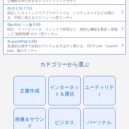
な機能を呼び出せるデスクトップアクセサリ
ALiS 1.32.7.712
指定したタイミングでアプリやファイル、システムタスクなどを開け
る。手軽に使えるスケジュール型ランチャ
Styx 64ビット版 5.00
時計、リソースメータ、ウィンドウ管理など、便利な機能を数多く搭載
した“無限階層”ボタン型ランチャ
XLaunchPad 1.091
直感的な操作で目的のアイテムをすばやく開ける、OS X Lion「Launch
pad」風のランチャ
カテゴリーから選ぶ
インターネッ
ユーティリテ
文書作成
ト＆通信
ィ
画像＆サウン
ビジネス
パーソナル
ド