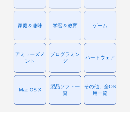
家庭＆趣味
学習＆教育
ゲーム
アミューズメ
プログラミン
ハードウェア
ント
グ
製品ソフト一
その他、全OS
Mac OS X
覧
用一覧