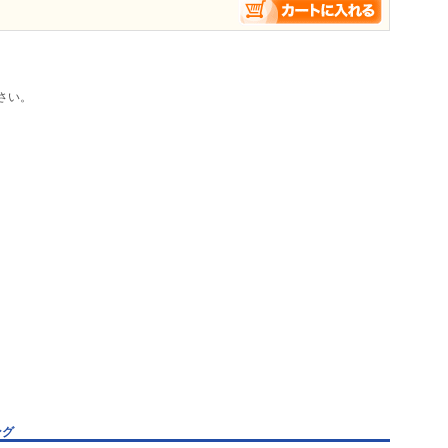
さい。
ング