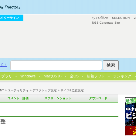
「Vector」
ベクターサイン
ちょい読み!
SELECTION
V
NGS Corporate Site
ド！
イブラリ
Windows
Mac(OS X)
全OS
新着ソフト
ランキング
/NT
>
ユーティリティ
>
デスクトップ設定
>
サイズ&位置設定
コメント・評価
スクリーンショット
ダウンロード
調整