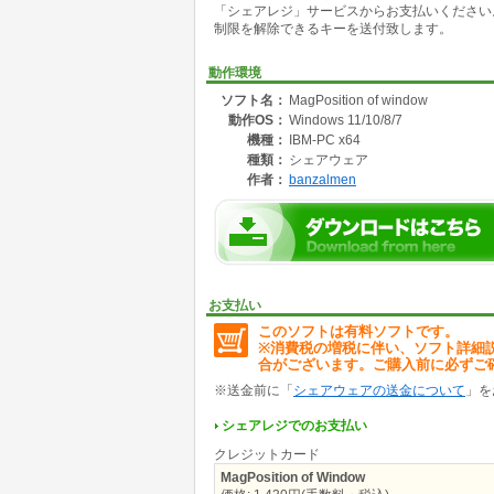
「シェアレジ」サービスからお支払いください
(3)スタートアップ登録により自動起動（任意
制限を解除できるキーを送付致します。
(4)待機／停止のモード切替えが可能
(5)操作中のウィンドウか任意のウィンドウか
(6)設定グループを作成して別の環境合わせ切
動作環境
ソフト名：
MagPosition of window
動作OS：
Windows 11/10/8/7
機種：
IBM-PC x64
種類：
シェアウェア
作者：
banzalmen
お支払い
このソフトは有料ソフトです。
※消費税の増税に伴い、ソフト詳細
合がございます。ご購入前に必ずご
※送金前に「
シェアウェアの送金について
」を
シェアレジでのお支払い
クレジットカード
MagPosition of Window