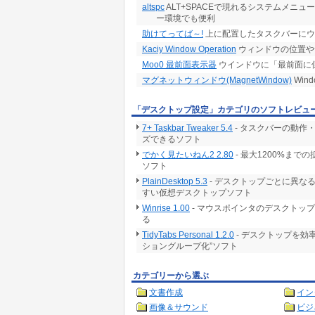
altspc
ALT+SPACEで現れるシステムメニ
ー環境でも便利
助けてってば～!
上に配置したタスクバーにウ
Kaciy Window Operation
ウィンドウの位置や
Moo0 最前面表示器
ウインドウに「最前面に
マグネットウィンドウ(MagnetWindow)
Win
「デスクトップ設定」カテゴリのソフトレビュ
7+ Taskbar Tweaker 5.4
- タスクバーの動作
ズできるソフト
でかく見たいねん2 2.80
- 最大1200%ま
ソフト
PlainDesktop 5.3
- デスクトップごとに異な
すい仮想デスクトップソフト
Winrise 1.00
- マウスポインタのデスクトッ
る
TidyTabs Personal 1.2.0
- デスクトップを効
ショングループ化”ソフト
カテゴリーから選ぶ
文書作成
イン
画像＆サウンド
ビジ