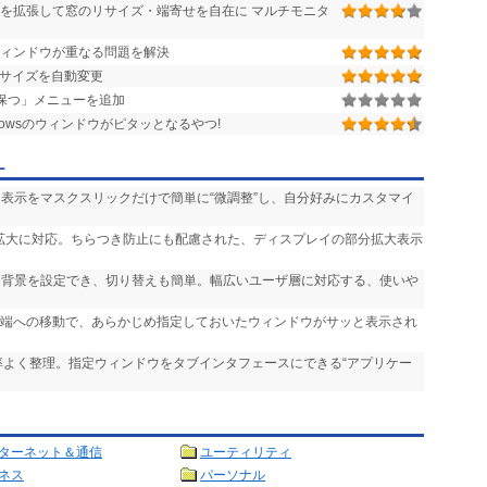
ューを拡張して窓のリサイズ・端寄せを自在に マルチモニタ
ィンドウが重なる問題を解決
サイズを自動変更
保つ」メニューを追加
dowsのウィンドウがピタッとなるやつ!
ー
・表示をマスクスリックだけで簡単に“微調整”し、自分好みにカスタマイ
での拡大に対応。ちらつき防止にも配慮された、ディスプレイの部分拡大表示
る背景を設定でき、切り替えも簡単。幅広いユーザ層に対応する、使いや
プ端への移動で、あらかじめ指定しておいたウィンドウがサッと表示され
率よく整理。指定ウィンドウをタブインタフェースにできる“アプリケー
ターネット＆通信
ユーティリティ
ネス
パーソナル