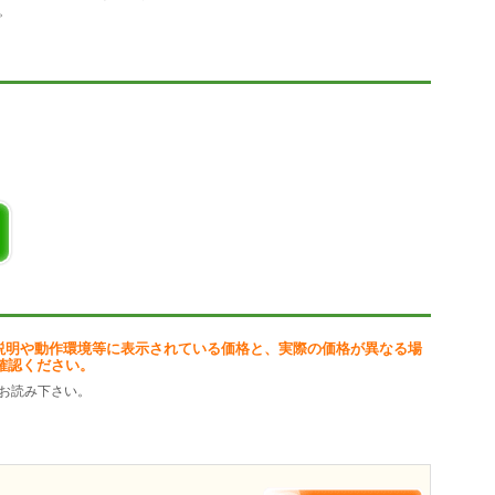
。
）
設定が可能
替え可能
説明や動作環境等に表示されている価格と、実際の価格が異なる場
確認ください。
お読み下さい。