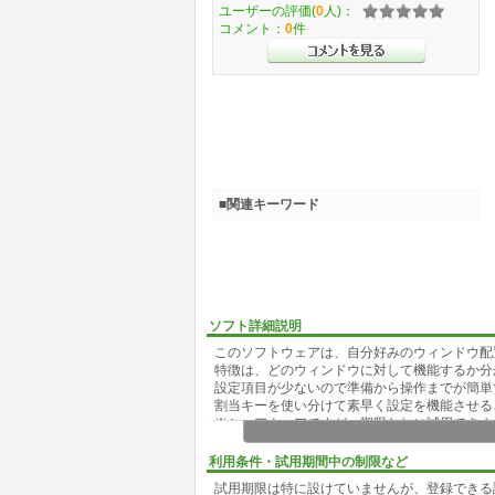
ユーザーの評価(
0
人)：
コメント：
0
件
■関連キーワード
ソフト詳細説明
このソフトウェアは、自分好みのウィンドウ配
特徴は、どのウィンドウに対して機能するか分
設定項目が少ないので準備から操作までが簡単
割当キーを使い分けて素早く設定を機能させる
※シェアウェアですが、期限なしに試用できま
【機能】
利用条件・試用期間中の制限など
(1)ウィンドウの位置を任意の場所へ移動
試用期限は特に設けていませんが、登録できる
(2)ウィンドウのサイズを任意の大きさに変更