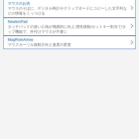
マウスのお供
マウスのそばに、デジタル時計やクリップボードにコピーした文字列な
どの情報をくっつける
NewtonPad
タッチパッドの使い心地が飛躍的に向上 慣性移動/ホットキー割当て/タ
ップ機能で、外付けマウスが不要に
MagRoleArrow
マウスカーソル移動方向と速度の変更