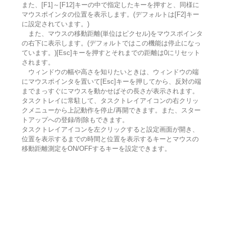
また、[F1]～[F12]キーの中で指定したキーを押すと、同様に
マウスポインタの位置を表示します。(デフォルトは[F2]キー
に設定されています。)
また、マウスの移動距離(単位はピクセル)をマウスポインタ
の右下に表示します。(デフォルトではこの機能は停止になっ
ています。)[Esc]キーを押すとそれまでの距離は0にリセット
されます。
ウィンドウの幅や高さを知りたいときは、ウィンドウの端
にマウスポインタを置いて[Esc]キーを押してから、反対の端
までまっすぐにマウスを動かせばその長さが表示されます。
タスクトレイに常駐して、タスクトレイアイコンの右クリッ
クメニューから上記動作を停止/再開できます。また、スター
トアップへの登録/削除もできます。
タスクトレイアイコンを左クリックすると設定画面が開き、
位置を表示するまでの時間と位置を表示するキーとマウスの
移動距離測定をON/OFFするキーを設定できます。