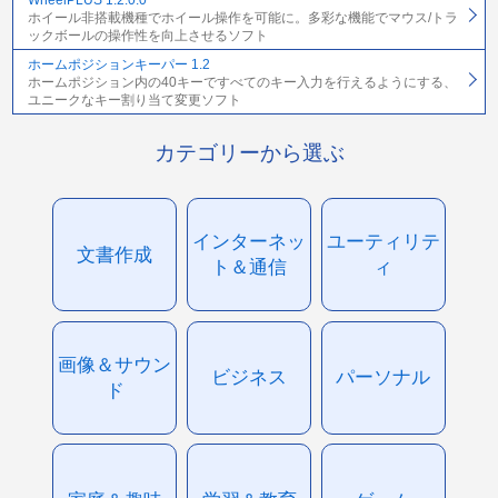
WheelPLUS 1.2.0.0
ホイール非搭載機種でホイール操作を可能に。多彩な機能でマウス/トラ
ックボールの操作性を向上させるソフト
ホームポジションキーパー 1.2
ホームポジション内の40キーですべてのキー入力を行えるようにする、
ユニークなキー割り当て変更ソフト
カテゴリーから選ぶ
インターネッ
ユーティリテ
文書作成
ト＆通信
ィ
画像＆サウン
ビジネス
パーソナル
ド