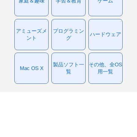
家庭＆趣味
学習＆教育
ゲーム
アミューズメ
プログラミン
ハードウェア
ント
グ
製品ソフト一
その他、全OS
Mac OS X
覧
用一覧