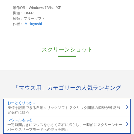
動作OS：Windows 7/Vista/XP
機種：IBM-PC
種類：フリーソフト
作者：
M.Hayashi
スクリーンショット
「マウス用」カテゴリーの人気ランキング
おーとくりっか～
座標を記憶できる自動クリックソフト 各クリック間隔の調整が可能 設
定保存に対応
マウスふるふる
一定時間おきにマウスを小さく左右に揺らし、一時的にスクリーンセー
バーやスリープモードへの突入を防止