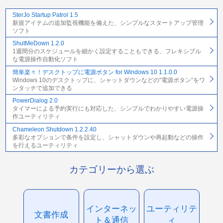
SterJo Startup Patrol 1.5
新規アイテムの追加監視機能を備えた、シンプルなスタートアップ管理
ソフト
ShutMeDown 1.2.0
1週間分のスケジュールを細かく設定することもできる、フレキシブル
な電源操作自動化ソフト
簡単楽々！デスクトップに電源ボタン for Windows 10 1.1.0.0
Windows 10のデスクトップに、シャットダウンなどの“電源ボタン”をワ
ンタッチで追加できる
PowerDialog 2.0
タイマーによる予約実行にも対応した、シンプルでわかりやすい電源操
作ユーティリティ
Chameleon Shutdown 1.2.2.40
多彩なオプションで条件を設定し、シャットダウンや再起動などの操作
を行えるユーティリティ
カテゴリーから選ぶ
インターネッ
ユーティリテ
文書作成
ト＆通信
ィ