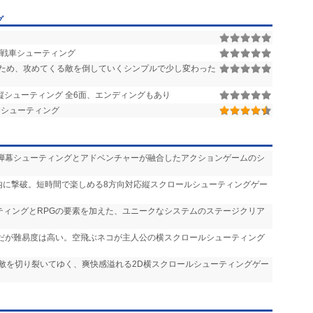
グ
 戦車シューティング
ため、攻めてくる敵を倒していくシンプルで少し変わった
縦シューティング 全6面、エンディングもあり
Dシューティング
 弾幕シューティングとアドベンチャーが融合したアクションゲームのシ
間内に撃破。短時間で楽しめる8方向対応縦スクロールシューティングゲー
ーティングとRPGの要素を加えた、ユニークなシステムのステージクリア
気だが難易度は高い。空飛ぶネコが主人公の横スクロールシューティング
で敵を切り裂いてゆく、爽快感溢れる2D横スクロールシューティングゲー