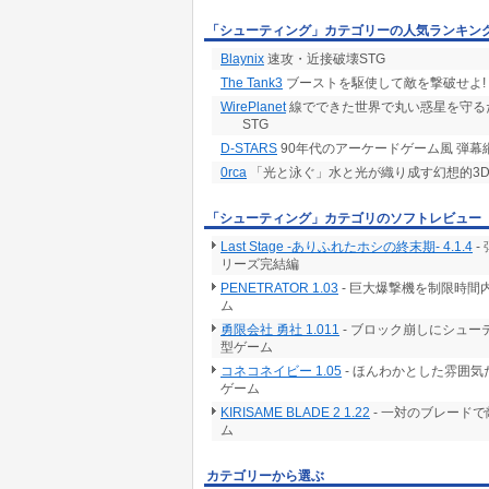
「シューティング」カテゴリーの人気ランキン
Blaynix
速攻・近接破壊STG
The Tank3
ブーストを駆使して敵を撃破せよ!
WirePlanet
線でできた世界で丸い惑星を守る
STG
D-STARS
90年代のアーケードゲーム風 弾幕
0rca
「光と泳ぐ」水と光が織り成す幻想的3
「シューティング」カテゴリのソフトレビュー
Last Stage -ありふれたホシの終末期- 4.1.4
-
リーズ完結編
PENETRATOR 1.03
- 巨大爆撃機を制限時
ム
勇限会社 勇社 1.011
- ブロック崩しにシュ
型ゲーム
コネコネイビー 1.05
- ほんわかとした雰囲
ゲーム
KIRISAME BLADE 2 1.22
- 一対のブレード
ム
カテゴリーから選ぶ