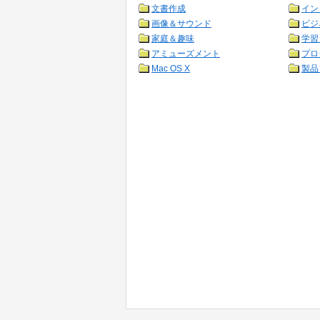
文書作成
イン
画像＆サウンド
ビジ
家庭＆趣味
学習
アミューズメント
プロ
Mac OS X
製品