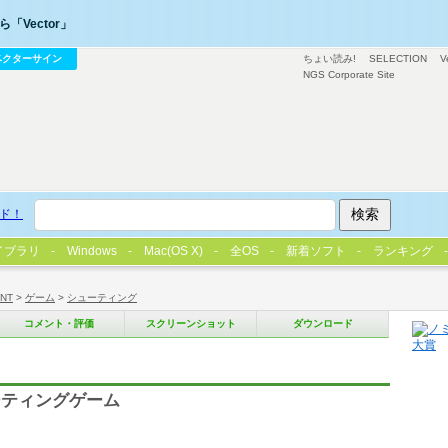
「Vector」
ベクターサイン
ちょい読み!
SELECTION
V
NGS Corporate Site
ド！
イブラリ
Windows
Mac(OS X)
全OS
新着ソフト
ランキング
/NT
>
ゲーム
>
シューティング
コメント・評価
スクリーンショット
ダウンロード
ーティングゲーム