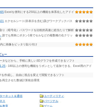
365
Excelを便利にする250以上の機能を体系化したアドイ
21
エクセルシート(非表示を含む)及びワークブックパス
読み取り（暗号化）パスワードを比較的高速に総当たりで解析
～
誰でも簡単にボタン1発でセルなどの複数種の右クリッ
単
ル内に画像をピッタリ貼り付け
ビュー
データなどから、手軽に美しい3Dグラフを作成できるソフト
1.25
- 180以上の便利な機能をリボンとして追加できる、Excel用のアド
ラフを作成し、自由に視点を変えて閲覧できるソフト
とを両立させた数値計算統合環境
ターネット＆通信
ユーティリティ
ネス
パーソナル
＆教育
ゲーム