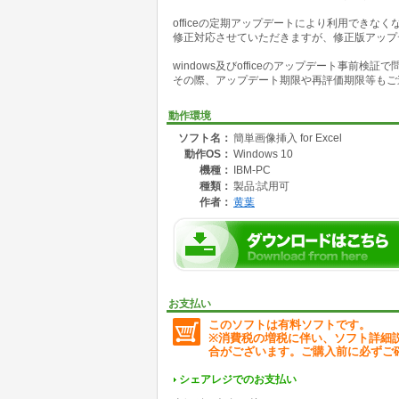
officeの定期アップデートにより利用できな
修正対応させていただきますが、修正版アップ
windows及びofficeのアップデート事前
その際、アップデート期限や再評価期限等もご
動作環境
ソフト名：
簡単画像挿入 for Excel
動作OS：
Windows 10
機種：
IBM-PC
種類：
製品:試用可
作者：
黄葉
お支払い
このソフトは有料ソフトです。
※消費税の増税に伴い、ソフト詳細
合がございます。ご購入前に必ずご
シェアレジでのお支払い