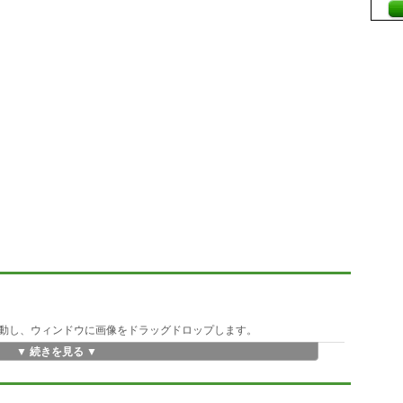
動し、ウィンドウに画像をドラッグドロップします。
▼ 続きを見る ▼
きます。