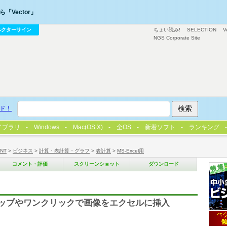
「Vector」
ベクターサイン
ちょい読み!
SELECTION
V
NGS Corporate Site
ド！
イブラリ
Windows
Mac(OS X)
全OS
新着ソフト
ランキング
/NT
>
ビジネス
>
計算・表計算・グラフ
>
表計算
>
MS-Excel用
コメント・評価
スクリーンショット
ダウンロード
ロップやワンクリックで画像をエクセルに挿入