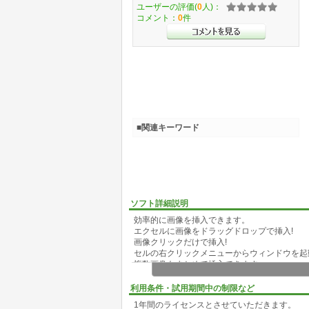
ユーザーの評価(
0
人)：
コメント：
0
件
■関連キーワード
ソフト詳細説明
効率的に画像を挿入できます。
エクセルに画像をドラッグドロップで挿入!
画像クリックだけで挿入!
セルの右クリックメニューからウィンドウを起
複数画像もまとめて挿入できます。
さらに、一覧からワンクリックで画像挿入もで
利用条件・試用期間中の制限など
1年間のライセンスとさせていただきます。