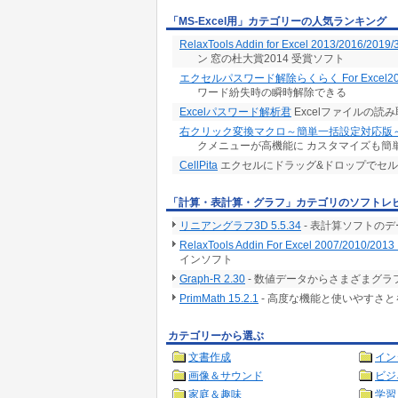
「MS-Excel用」カテゴリーの人気ランキング
RelaxTools Addin for Excel 2013/2016/2019/
ン 窓の杜大賞2014 受賞ソフト
エクセルパスワード解除らくらく For Excel20
ワード紛失時の瞬時解除できる
Excelパスワード解析君
Excelファイルの
右クリック変換マクロ～簡単一括設定対応版
クメニューが高機能に カスタマイズも簡
CellPita
エクセルにドラッグ&ドロップでセ
「計算・表計算・グラフ」カテゴリのソフトレ
リニアングラフ3D 5.5.34
- 表計算ソフトの
RelaxTools Addin For Excel 2007/2010/2013 
インソフト
Graph-R 2.30
- 数値データからさまざまグ
PrimMath 15.2.1
- 高度な機能と使いやすさ
カテゴリーから選ぶ
文書作成
イン
画像＆サウンド
ビジ
家庭＆趣味
学習