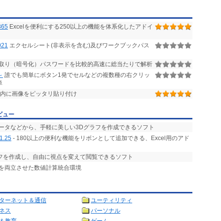
365
Excelを便利にする250以上の機能を体系化したアドイ
21
エクセルシート(非表示を含む)及びワークブックパス
読み取り（暗号化）パスワードを比較的高速に総当たりで解析
～
誰でも簡単にボタン1発でセルなどの複数種の右クリッ
単
ル内に画像をピッタリ貼り付け
ビュー
データなどから、手軽に美しい3Dグラフを作成できるソフト
1.25
- 180以上の便利な機能をリボンとして追加できる、Excel用のアド
ラフを作成し、自由に視点を変えて閲覧できるソフト
とを両立させた数値計算統合環境
ターネット＆通信
ユーティリティ
ネス
パーソナル