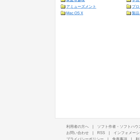
家庭＆趣味
学習
アミューズメント
プロ
Mac OS X
製品
利用者の方へ
|
ソフト作者・ソフトハウ
お問い合わせ
|
RSS
|
インフォメーシ
プライバシーポリシー
|
免責事項
|
利