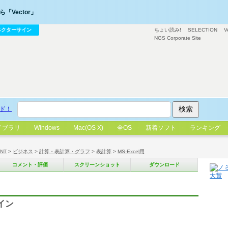
「Vector」
ベクターサイン
ちょい読み!
SELECTION
V
NGS Corporate Site
ド！
イブラリ
Windows
Mac(OS X)
全OS
新着ソフト
ランキング
/NT
>
ビジネス
>
計算・表計算・グラフ
>
表計算
>
MS-Excel用
コメント・評価
スクリーンショット
ダウンロード
イン