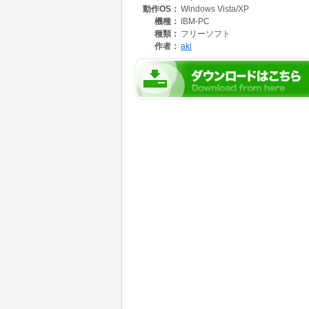
動作OS：
Windows Vista/XP
機種：
IBM-PC
種類：
フリーソフト
作者：
aki