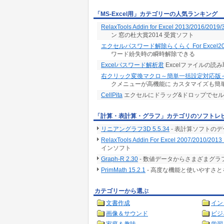
「MS-Excel用」カテゴリーの人気ランキング
RelaxTools Addin for Excel 2013/2016/2019/
ン 窓の杜大賞2014 受賞ソフト
エクセルパスワード解除らくらく For Excel20
ワード紛失時の瞬時解除できる
Excelパスワード解析君
Excelファイルの
右クリック変換マクロ～簡単一括設定対応版
クメニューが高機能に カスタマイズも簡
CellPita
エクセルにドラッグ&ドロップでセ
「計算・表計算・グラフ」カテゴリのソフトレ
リニアングラフ3D 5.5.34
- 表計算ソフトの
RelaxTools Addin For Excel 2007/2010/2013 
インソフト
Graph-R 2.30
- 数値データからさまざまグ
PrimMath 15.2.1
- 高度な機能と使いやすさ
カテゴリーから選ぶ
文書作成
イン
画像＆サウンド
ビジ