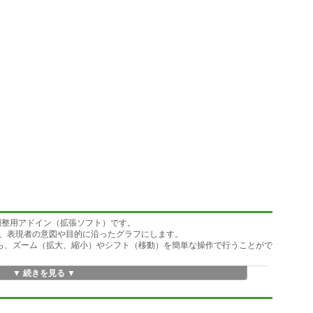
スケール調整用アドイン（拡張ソフト）です。
、表現者の意図や目的に沿ったグラフにします。
見ながら、ズーム（拡大、縮小）やシフト（移動）を簡単な操作で行うことがで
▼ 続きを見る ▼