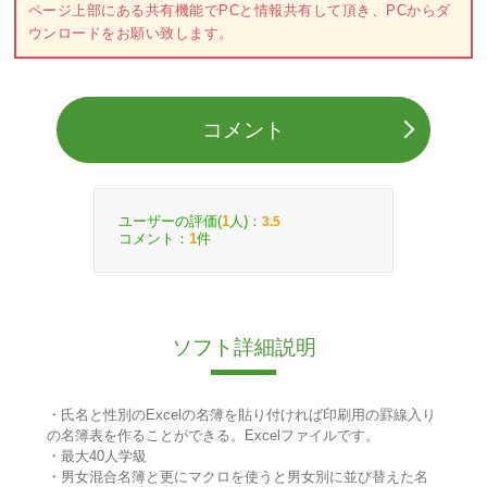
ページ上部にある共有機能でPCと情報共有して頂き、PCからダ
ウンロードをお願い致します。
コメント
ユーザーの評価(
人)：
1
3.5
コメント：
件
1
ソフト詳細説明
・氏名と性別のExcelの名簿を貼り付ければ印刷用の罫線入り
の名簿表を作ることができる。Excelファイルです。
・最大40人学級
・男女混合名簿と更にマクロを使うと男女別に並び替えた名