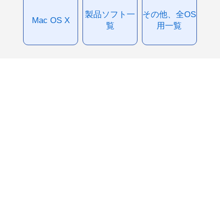
製品ソフト一
その他、全OS
Mac OS X
覧
用一覧