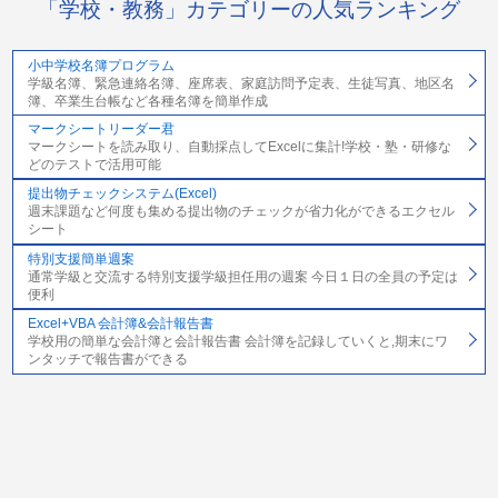
「学校・教務」カテゴリーの人気ランキング
小中学校名簿プログラム
学級名簿、緊急連絡名簿、座席表、家庭訪問予定表、生徒写真、地区名
簿、卒業生台帳など各種名簿を簡単作成
マークシートリーダー君
マークシートを読み取り、自動採点してExcelに集計!学校・塾・研修な
どのテストで活用可能
提出物チェックシステム(Excel)
週末課題など何度も集める提出物のチェックが省力化ができるエクセル
シート
特別支援簡単週案
通常学級と交流する特別支援学級担任用の週案 今日１日の全員の予定は
便利
Excel+VBA 会計簿&会計報告書
学校用の簡単な会計簿と会計報告書 会計簿を記録していくと,期末にワ
ンタッチで報告書ができる