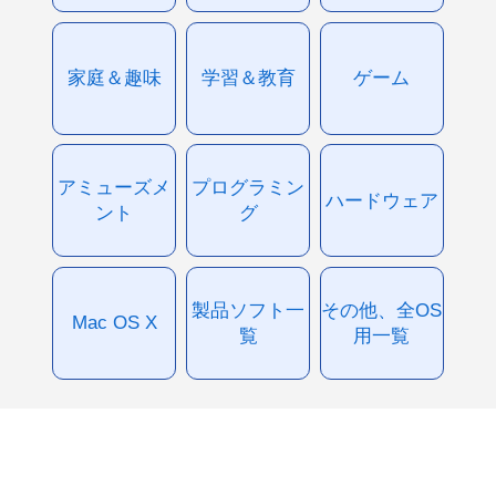
家庭＆趣味
学習＆教育
ゲーム
アミューズメ
プログラミン
ハードウェア
ント
グ
製品ソフト一
その他、全OS
Mac OS X
覧
用一覧