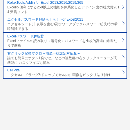
RelaxTools Addin for Excel 2013/2016/2019/365
Excelを便利にする250以上の機能を体系化したアドイン 窓の杜大賞201
4 受賞ソフト
エクセルパスワード解除らくらく For Excel2021
エクセルシート(非表示を含む)及びワークブックパスワード紛失時の瞬
時解除できる
Excelパスワード解析君
Excelファイルの読み取り（暗号化）パスワードを比較的高速に総当た
りで解析
右クリック変換マクロ～簡単一括設定対応版～
誰でも簡単にボタン1発でセルなどの複数種の右クリックメニューが高
機能に カスタマイズも簡単
CellPita
エクセルにドラッグ&ドロップでセル内に画像をピッタリ貼り付け