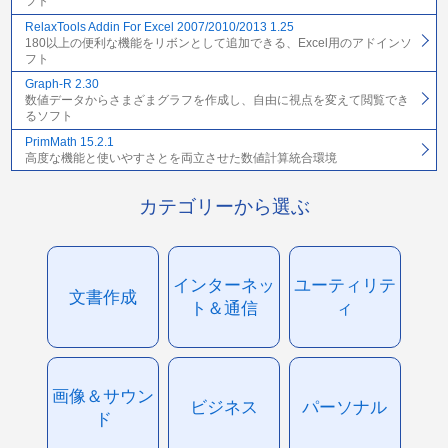
フト
RelaxTools Addin For Excel 2007/2010/2013 1.25
180以上の便利な機能をリボンとして追加できる、Excel用のアドインソ
フト
Graph-R 2.30
数値データからさまざまグラフを作成し、自由に視点を変えて閲覧でき
るソフト
PrimMath 15.2.1
高度な機能と使いやすさとを両立させた数値計算統合環境
カテゴリーから選ぶ
インターネッ
ユーティリテ
文書作成
ト＆通信
ィ
画像＆サウン
ビジネス
パーソナル
ド