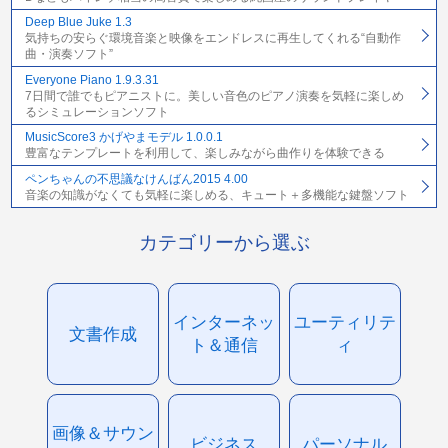
Deep Blue Juke 1.3
気持ちの安らぐ環境音楽と映像をエンドレスに再生してくれる“自動作
曲・演奏ソフト”
Everyone Piano 1.9.3.31
7日間で誰でもピアニストに。美しい音色のピアノ演奏を気軽に楽しめ
るシミュレーションソフト
MusicScore3 かげやまモデル 1.0.0.1
豊富なテンプレートを利用して、楽しみながら曲作りを体験できる
ペンちゃんの不思議なけんばん2015 4.00
音楽の知識がなくても気軽に楽しめる、キュート＋多機能な鍵盤ソフト
カテゴリーから選ぶ
インターネッ
ユーティリテ
文書作成
ト＆通信
ィ
画像＆サウン
ビジネス
パーソナル