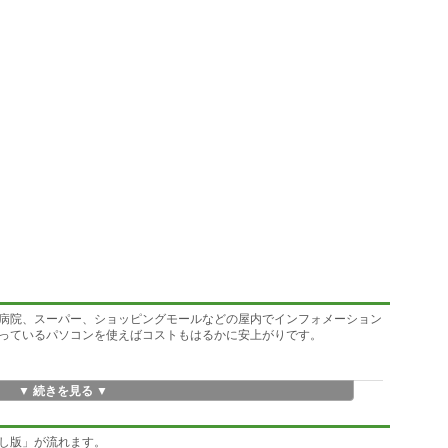
病院、スーパー、ショッピングモールなどの屋内でインフォメーション
っているパソコンを使えばコストもはるかに安上がりです。
▼ 続きを見る ▼
し版」が流れます。