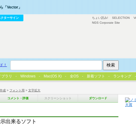
「Vector」
ベクターサイン
ちょい読み!
SELECTION
V
NGS Corporate Site
ド！
イブラリ
Windows
Mac(OS X)
全OS
新着ソフト
ランキング
作成
>
フォント用
>
文字拡大
コメント・評価
スクリーンショット
ダウンロード
表示出来るソフト