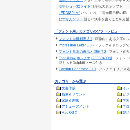
漢字チェッカー
大きい文字で漢字の字形や文
漢字ショー32ライト
漢字拡大表示ソフト
LEDDISPLAY
パソコンにて電光掲示板の様に
むずかんソフト
難しい漢字を書くことを支援
「フォント用」カテゴリのソフトレビュー
フォント自動判定 3.1
- 画像内にある文字の
Impression Letter 1.0
- ドラッグ＆ドロップ
フォント見本の表示と印刷 7.2
- フォントの
FontUNow(ホンチナ) 20030409版
- フォン
能もあるDelphi6ソース付き
Caption Generator 1.10
- アンチエイリアス
カテゴリーから選ぶ
文書作成
イン
画像＆サウンド
ビジ
家庭＆趣味
学習
アミューズメント
プロ
Mac OS X
製品