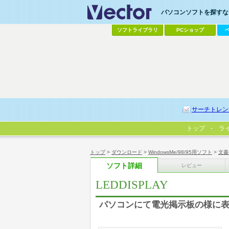
パソコンソフトを探すなら
ソフトライブラリ
PCショップ
サーチトレン
トップ
ラ
トップ
>
ダウンロード
>
WindowsMe/98/95用ソフト
>
文書
ソフト詳細
レビュー
LEDDISPLAY
パソコンにて電光掲示板の様に