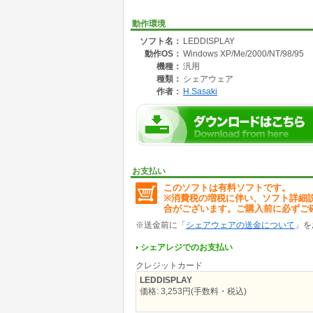
動作環境
ソフト名：
LEDDISPLAY
動作OS：
Windows XP/Me/2000/NT/98/95
機種：
汎用
種類：
シェアウェア
作者：
H.Sasaki
お支払い
このソフトは有料ソフトです。
※消費税の増税に伴い、ソフト詳細
合がございます。ご購入前に必ずご
※送金前に「
シェアウェアの送金について
」を
シェアレジでのお支払い
クレジットカード
LEDDISPLAY
価格: 3,253円(手数料・税込)