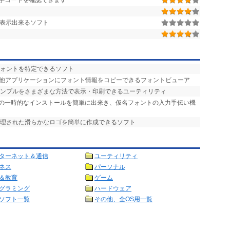
字コードを確認できます
表示出来るソフト
フォントを特定できるソフト
で他アプリケーションにフォント情報をコピーできるフォントビューア
サンプルをさまざまな方法で表示・印刷できるユーティリティ
トの一時的なインストールを簡単に出来き、仮名フォントの入力手伝い機
処理された滑らかなロゴを簡単に作成できるソフト
ターネット＆通信
ユーティリティ
ネス
パーソナル
＆教育
ゲーム
グラミング
ハードウェア
ソフト一覧
その他、全OS用一覧