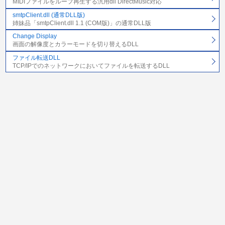
MIDIファイルをループ再生する汎用dll DirectMusic対応
smtpClient.dll (通常DLL版)
姉妹品「smtpClient.dll 1.1 (COM版)」の通常DLL版
Change Display
画面の解像度とカラーモードを切り替えるDLL
ファイル転送DLL
TCP/IPでのネットワークにおいてファイルを転送するDLL