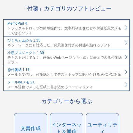
「付箋」カテゴリのソフトレビュー
MemoPad 4
ドラッグ＆ドロップの簡単操作で、文字列や画像などを付箋紙風のメモ
にできるソフト
ぴくちゃぁめも 1.35
ネットワークにも対応した、背景画像付きの付箋を貼れるソフト
小窓プロジェクト 1.30
テキストだけでなく、画像やWebページも「小窓」に表示できる付箋紙
ソフト
@付箋紙 1.11
メールを受信し、付箋紙としてデスクトップに貼り付ける APOPに対応
メールdeメモ 2.0
メール送信でメモを壁紙に書き込めるユーティリティ
カテゴリーから選ぶ
インターネッ
ユーティリテ
文書作成
ト＆通信
ィ