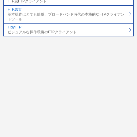
FTP風FTPクライアント
FTP忠太
基本操作はとても簡単、ブロードバンド時代の本格的なFTPクライアン
トツール
TidyFTP
ビジュアルな操作環境のFTPクライアント