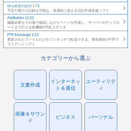
ゆらめきのひび 1.71
予定や家計の記録も可能な、直感的に使える日記作成支援ソフト
AmBuilder 12.02
編集結果をその場で確認しながらページを作成し、サーバへのアップロ
ードまで行える多機能HTMLエディタ
FTP Exchange 3.15
更新されたファイルだけをワンタッチで転送できる、簡単操作のFTPク
ライアントソフト
カテゴリーから選ぶ
インターネッ
ユーティリテ
文書作成
ト＆通信
ィ
画像＆サウン
ビジネス
パーソナル
ド