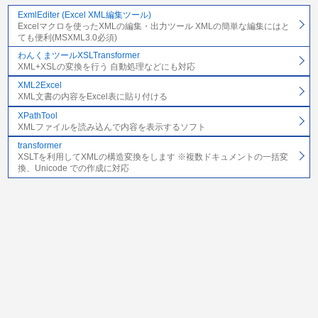
ExmlEditer (Excel XML編集ツール)
Excelマクロを使ったXMLの編集・出力ツール XMLの簡単な編集にはと
ても便利(MSXML3.0必須)
わんくまツールXSLTransformer
XML+XSLの変換を行う 自動処理などにも対応
XML2Excel
XML文書の内容をExcel表に貼り付ける
XPathTool
XMLファイルを読み込んで内容を表示するソフト
transformer
XSLTを利用してXMLの構造変換をします ※複数ドキュメントの一括変
換、Unicode での作成に対応