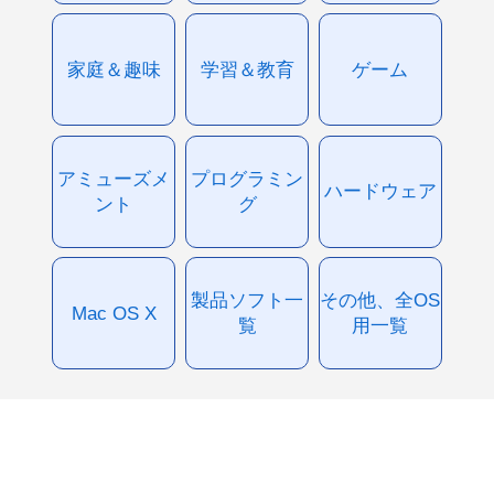
家庭＆趣味
学習＆教育
ゲーム
アミューズメ
プログラミン
ハードウェア
ント
グ
製品ソフト一
その他、全OS
Mac OS X
覧
用一覧