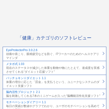
「健康」カテゴリのソフトレビュー
EyeProtectorPro 3.0.2.6
頭痛や肩こり、眼精疲労などを防ぐ、ITワーカーのためのヘルスケアリ
マインダ
メタボ式 1.03
現在のステータスや減少した体重を動物や物にたとえて、達成度を実感
させてくれる“ダイエット応援ソフト”
バッチョキン☆ダイエット 1.1
体重の増分に応じた「罰金」を支払うという、ユニークなシステムのダ
イエット支援ソフト
脳内活性プロジェクト 2.1
脳を刺激してくれる7本のミニゲームが入った“脳機能活性化支援ソフト”
モチベーションダイアリー 1.1
毎日の実績が数値やグラフでわかり、ユーザのモチベーションを高めて