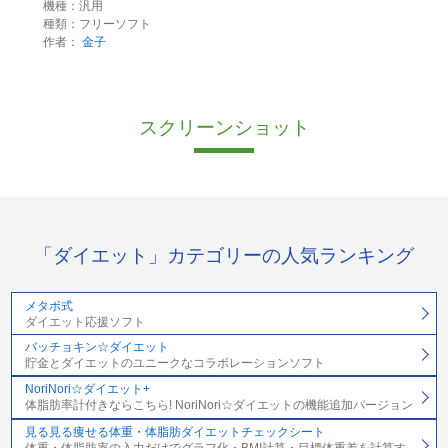
機種：汎用
種類：フリーソフト
作者：
金子
スクリーンショット
「ダイエット」カテゴリーの人気ランキング
メタボ式
ダイエット応援ソフト
バッチョキン☆ダイエット
貯金とダイエットのユニークなコラボレーションソフト
NoriNori☆ダイエット+
体脂肪率計付きならこちら! NoriNori☆ダイエットの機能追加バージョン
見る見る痩せる体重・体脂肪ダイエットチェックシート
体重・体脂肪率の入力だけでグラフ化・BMI計算・目標体重差を計算す