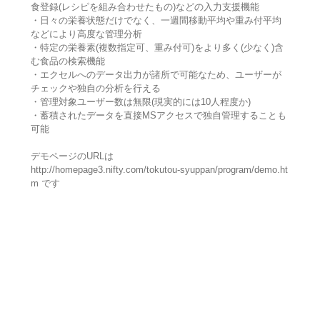
食登録(レシピを組み合わせたもの)などの入力支援機能
・日々の栄養状態だけでなく、一週間移動平均や重み付平均
などにより高度な管理分析
・特定の栄養素(複数指定可、重み付可)をより多く(少なく)含
む食品の検索機能
・エクセルへのデータ出力が諸所で可能なため、ユーザーが
チェックや独自の分析を行える
・管理対象ユーザー数は無限(現実的には10人程度か)
・蓄積されたデータを直接MSアクセスで独自管理することも
可能
デモページのURLは
http://homepage3.nifty.com/tokutou-syuppan/program/demo.ht
m です