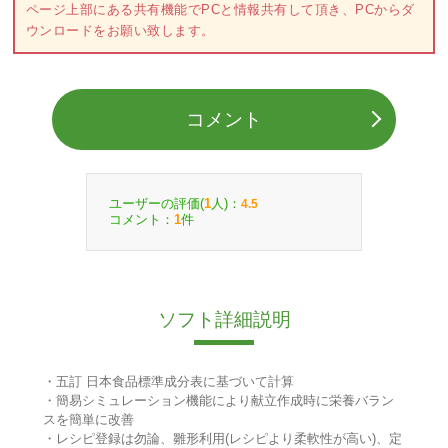
ページ上部にある共有機能でPCと情報共有して頂き、PCからダ
ウンロードをお願い致します。
コメント
ユーザーの評価(
人)：
1
4.5
コメント：
件
1
ソフト詳細説明
・五訂 日本食品標準成分表に基づいて計算
・簡易シミュレーション機能により献立作成時に栄養バラン
スを簡単に改善
・レシピ登録は勿論、雛形利用(レシピより柔軟性が高い)、定