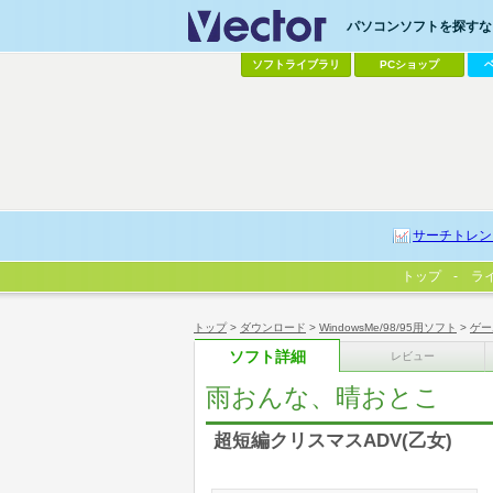
パソコンソフトを探すなら
ソフトライブラリ
PCショップ
サーチトレン
トップ
ラ
トップ
>
ダウンロード
>
WindowsMe/98/95用ソフト
>
ゲー
ソフト詳細
レビュー
雨おんな、晴おとこ
超短編クリスマスADV(乙女)