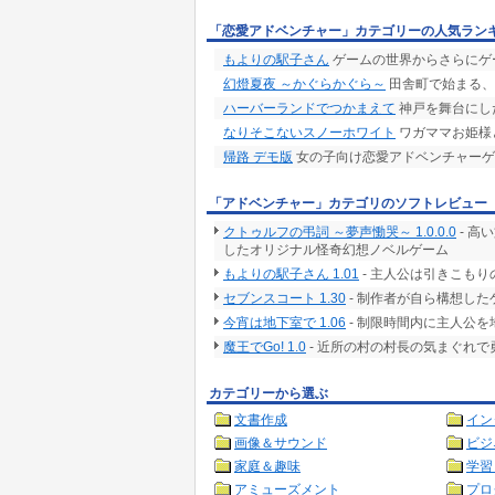
「恋愛アドベンチャー」カテゴリーの人気ラン
もよりの駅子さん
ゲームの世界からさらにゲ
幻燈夏夜 ～かぐらかぐら～
田舎町で始まる、
ハーバーランドでつかまえて
神戸を舞台にした
なりそこないスノーホワイト
ワガママお姫様
帰路 デモ版
女の子向け恋愛アドベンチャーゲ
「アドベンチャー」カテゴリのソフトレビュー
クトゥルフの弔詞 ～夢声慟哭～ 1.0.0.0
- 高
したオリジナル怪奇幻想ノベルゲーム
もよりの駅子さん 1.01
- 主人公は引きこも
セブンスコート 1.30
- 制作者が自ら構想した
今宵は地下室で 1.06
- 制限時間内に主人公
魔王でGo! 1.0
- 近所の村の村長の気まぐれ
カテゴリーから選ぶ
文書作成
イン
画像＆サウンド
ビジ
家庭＆趣味
学習
アミューズメント
プロ