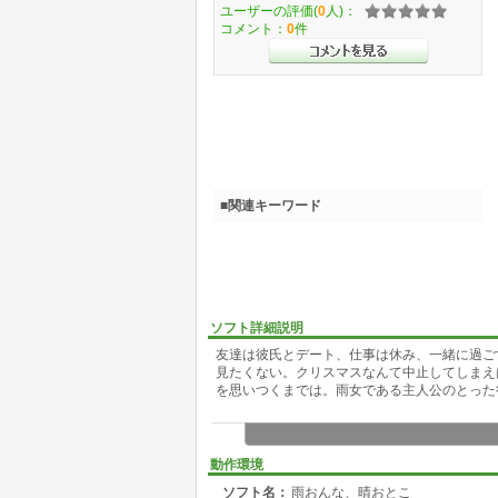
ユーザーの評価(
0
人)：
コメント：
0
件
■関連キーワード
ソフト詳細説明
友達は彼氏とデート、仕事は休み、一緒に過ご
見たくない。クリスマスなんて中止してしまえ
を思いつくまでは。雨女である主人公のとった
動作環境
ソフト名：
雨おんな、晴おとこ