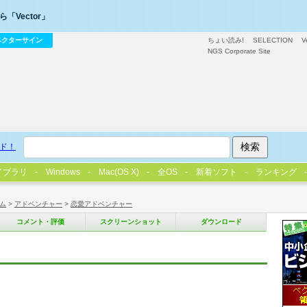
「Vector」
ベクターサイン
ちょい読み!
SELECTION
V
NGS Corporate Site
ド！
イブラリ
Windows
Mac(OS X)
全OS
新着ソフト
ランキング
ム
>
アドベンチャー
>
恋愛アドベンチャー
コメント・評価
スクリーンショット
ダウンロード