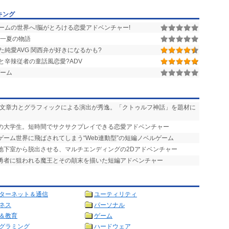
キング
ームの世界へ!脳がとろける恋愛アドベンチャー!
一夏の物語
純愛AVG 関西弁が好きになるかも?
と辛辣従者の童話風恋愛?ADV
ーム
い文章力とグラフィックによる演出が秀逸。「クトゥルフ神話」を題材に
りの大学生。短時間でサクサクプレイできる恋愛アドベンチャー
ゲーム世界に飛ばされてしまう“Web連動型”の短編ノベルゲーム
を地下室から脱出させる、マルチエンディングの2Dアドベンチャー
で勇者に狙われる魔王とその顛末を描いた短編アドベンチャー
ターネット＆通信
ユーティリティ
ネス
パーソナル
＆教育
ゲーム
グラミング
ハードウェア