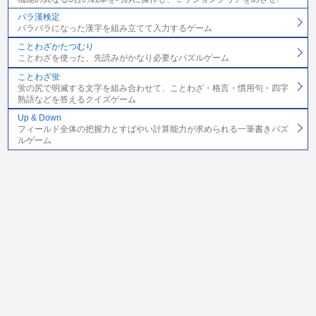
バラ漢検定
バラバラになった漢字を組み立てて入力するゲーム
ことわざかたつむり
ことわざを使った、先読みがかなり必要なパズルゲーム
ことわざ蛍
蛍の尻で明滅する文字を組み合わせて、ことわざ・格言・慣用句・四字
熟語などを答えるクイズゲーム
Up & Down
フィールド全体の把握力とすばやい計算能力が求められる一筆書きパズ
ルゲーム