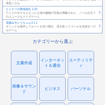
考型パズル
ヒトナツの聖地巡礼 1.02
アニメのモデルとなった土地や建物の写真が満載された、ノベル仕立て
のユニークなクイズゲーム
花摘みサレリちゃん3 1.1
ギミックを操作してルートを切り開き、花を取ってゴールを目指すパズ
ルゲーム
カテゴリーから選ぶ
インターネッ
ユーティリテ
文書作成
ト＆通信
ィ
画像＆サウン
ビジネス
パーソナル
ド