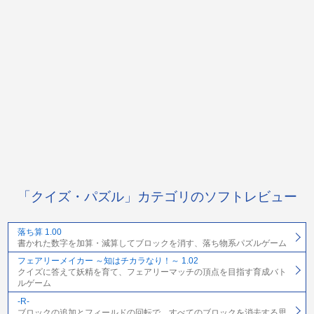
「クイズ・パズル」カテゴリのソフトレビュー
落ち算 1.00
書かれた数字を加算・減算してブロックを消す、落ち物系パズルゲーム
フェアリーメイカー ～知はチカラなり！～ 1.02
クイズに答えて妖精を育て、フェアリーマッチの頂点を目指す育成バト
ルゲーム
-R-
ブロックの追加とフィールドの回転で、すべてのブロックを消去する思