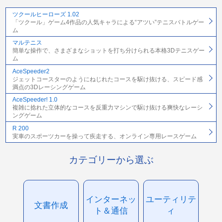
ツクールヒーローズ 1.02
「ツクール」ゲーム4作品の人気キャラによる“アツい”テニスバトルゲー
ム
マルテニス
簡単な操作で、さまざまなショットを打ち分けられる本格3Dテニスゲー
ム
AceSpeeder2
ジェットコースターのようにねじれたコースを駆け抜ける、スピード感
満点の3Dレーシングゲーム
AceSpeeder! 1.0
複雑に捻れた立体的なコースを反重力マシンで駆け抜ける爽快なレーシ
ングゲーム
R 200
実車のスポーツカーを操って疾走する、オンライン専用レースゲーム
カテゴリーから選ぶ
インターネッ
ユーティリテ
文書作成
ト＆通信
ィ