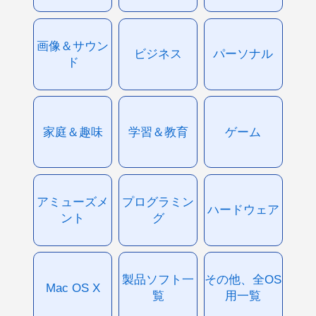
画像＆サウン
ビジネス
パーソナル
ド
家庭＆趣味
学習＆教育
ゲーム
アミューズメ
プログラミン
ハードウェア
ント
グ
製品ソフト一
その他、全OS
Mac OS X
覧
用一覧