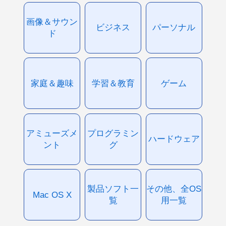
画像＆サウン
ビジネス
パーソナル
ド
家庭＆趣味
学習＆教育
ゲーム
アミューズメ
プログラミン
ハードウェア
ント
グ
製品ソフト一
その他、全OS
Mac OS X
覧
用一覧