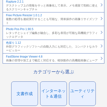
Rapture 2.2.1
デスクトップ上の情報をサッと画像化して表示。メモ感覚で気軽に使え
るスクリーンキャプチャ
Free Picture Resizer 1.0.1.2
複数の処理を連続実行することも可能な、簡単操作の画像リサイズソフ
ト
Photo Pos Pro 1.90.5
レタッチとシェイプ編集が融合し、多彩な表現が可能な高機能グラフィ
ックエディタ
色採り 1.12
外部グラフィックソフトへの自動入力にも対応した、コンパクトなカラ
ーピッカー
FastStone Image Viewer 4.8
画像の管理や加工まで幅広く対応する、軽快動作の高機能画像ビューア
カテゴリーから選ぶ
インターネッ
ユーティリテ
文書作成
ト＆通信
ィ