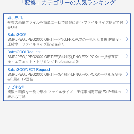
「変換」カテゴリーの人気ランキング
縮小専用。
複数の画像ファイルを簡単に一括で綺麗に縮小 ファイルサイズ指定で保
存OK!
BatchGOO!
BMP,JPEG,JPEG2000,GIF,TIFF,PNG,FPX,PCXの一括相互変換 解像度・
圧縮率・ファイルサイズ指定保存可
BatchGOO! Request
BMP,JPEG,JPEG2000,GIF,TIFF(G4対応),PNG,FPX,PCXの一括相互変
換・エフェクト・トリミング Professional版
BatchGOO!NEXT Request
BMP,JPEG,JPEG2000,GIF,TIFF(G4対応),PNG,FPX,PCXの一括相互変換
&印刷&FTP送信
チビすな!!
複数の画像を一発で縮小 ファイルサイズ、圧縮率指定可能 EXIF情報の
表示も可能