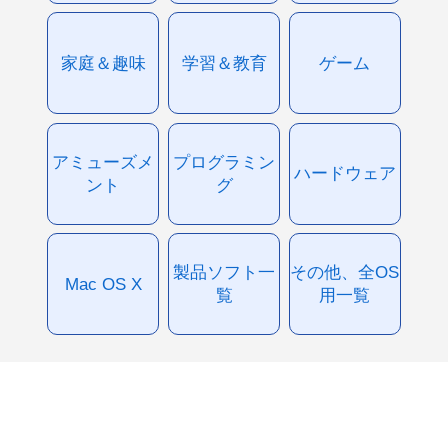
家庭＆趣味
学習＆教育
ゲーム
アミューズメ
プログラミン
ハードウェア
ント
グ
製品ソフト一
その他、全OS
Mac OS X
覧
用一覧