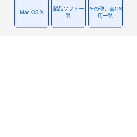
製品ソフト一
その他、全OS
Mac OS X
覧
用一覧