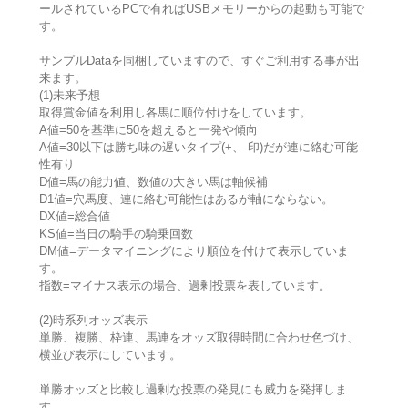
ールされているPCで有ればUSBメモリーからの起動も可能で
す。
サンプルDataを同梱していますので、すぐご利用する事が出
来ます。
(1)未来予想
取得賞金値を利用し各馬に順位付けをしています。
A値=50を基準に50を超えると一発や傾向
A値=30以下は勝ち味の遅いタイプ(+、-印)だが連に絡む可能
性有り
D値=馬の能力値、数値の大きい馬は軸候補
D1値=穴馬度、連に絡む可能性はあるが軸にならない。
DX値=総合値
KS値=当日の騎手の騎乗回数
DM値=データマイニングにより順位を付けて表示していま
す。
指数=マイナス表示の場合、過剰投票を表しています。
(2)時系列オッズ表示
単勝、複勝、枠連、馬連をオッズ取得時間に合わせ色づけ、
横並び表示にしています。
単勝オッズと比較し過剰な投票の発見にも威力を発揮しま
す。