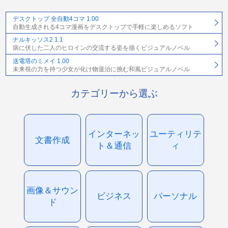
デスクトップ 全自動4コマ 1.00
自動生成される4コマ漫画をデスクトップで手軽に楽しめるソフト
ナルキッソス2 1.1
病に伏した二人のヒロインの交流する姿を描くビジュアルノベル
送電塔のミメイ 1.00
未来視の力を持つ少女が化け物退治に挑む和風ビジュアルノベル
カテゴリーから選ぶ
インターネッ
ユーティリテ
文書作成
ト＆通信
ィ
画像＆サウン
ビジネス
パーソナル
ド