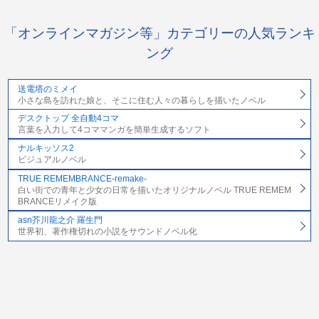
「オンラインマガジン等」カテゴリーの人気ランキ
ング
送電塔のミメイ
小さな島を訪れた娘と、そこに住む人々の暮らしを描いたノベル
デスクトップ 全自動4コマ
言葉を入力して4コママンガを簡単生成するソフト
ナルキッソス2
ビジュアルノベル
TRUE REMEMBRANCE-remake-
白い街での青年と少女の日常を描いたオリジナルノベル TRUE REMEM
BRANCEリメイク版
asn芥川龍之介 羅生門
世界初、著作権切れの小説をサウンドノベル化