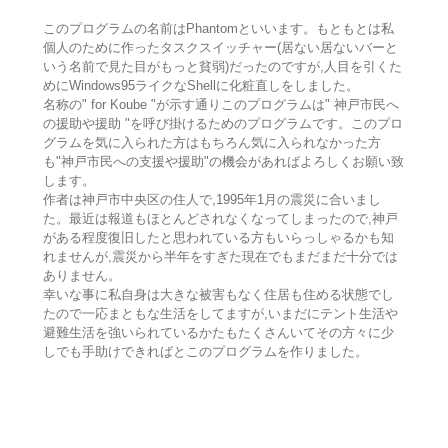
このプログラムの名前はPhantomといいます。もともとは私
個人のために作ったタスクスイッチャー(居ない居ないバーと
いう名前で見た目がもっと貧弱)だったのですが,人目を引くた
めにWindows95ライクなShellに化粧直しをしました。
名称の" for Koube "が示す通りこのプログラムは" 神戸市民へ
の援助や援助 "を呼び掛けるためのプログラムです。このプロ
グラムを気に入られた方はもちろん気に入られなかった方
も"神戸市民への支援や援助"の機会があればよろしくお願い致
します。
作者は神戸市中央区の住人で,1995年1月の震災に合いまし
た。最近は報道もほとんどされなくなってしまったので,神戸
がある程度復旧したと思われている方もいらっしゃるかも知
れませんが,震災から半年をすぎた現在でもまだまだ十分では
ありません。
幸いな事に私自身は大きな被害もなく住居も住める状態でし
たので一応まともな生活をしてますが,いまだにテント生活や
避難生活を強いられているかたもたくさんいてその方々に少
しでも手助けできればとこのプログラムを作りました。