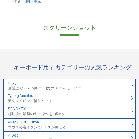
作者：
森田 幸宏
スクリーンショット
「キーボード用」カテゴリーの人気ランキング
Cカナ
画面上で[CAPS]キー・[カナ]キーをモニター
Typing Accelerator
英文タイピング補助ソフト
SENDKEY
起動後の最初のキー操作を自動化
Push CTRL Button
マウスの右ボタンでCTRLが押せる
K_Ascii