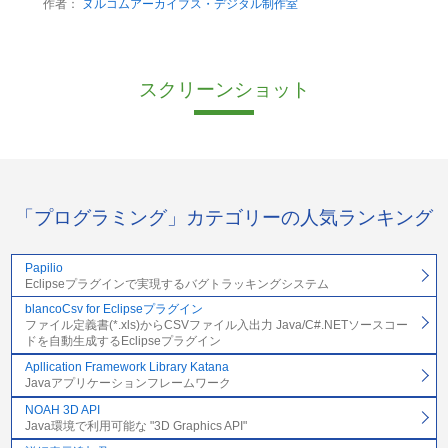
作者：
ヌルコムアーカイブス・デジタル制作室
スクリーンショット
「プログラミング」カテゴリーの人気ランキング
Papilio
Eclipseプラグインで実現するバグトラッキングシステム
blancoCsv for Eclipseプラグイン
ファイル定義書(*.xls)からCSVファイル入出力 Java/C#.NETソースコー
ドを自動生成するEclipseプラグイン
Apllication Framework Library Katana
Javaアプリケーションフレームワーク
NOAH 3D API
Java環境で利用可能な "3D Graphics API"