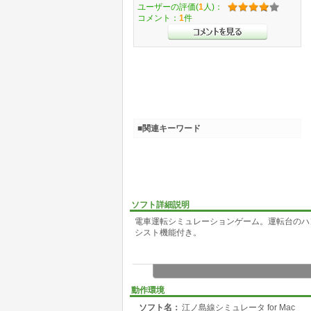
ユーザーの評価(
1
人)：
コメント：
1
件
■関連キーワード
ソフト詳細説明
電車運転シミュレーションゲーム。運転台のハ
シスト機能付き。
動作環境
ソフト名：
江ノ島線シミュレータ for Mac