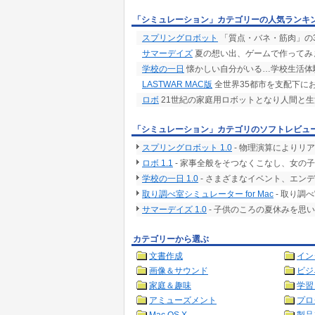
「シミュレーション」カテゴリーの人気ランキ
スプリングロボット
「質点・バネ・筋肉」の
サマーデイズ
夏の想い出、ゲームで作ってみ
学校の一日
懐かしい自分がいる…学校生活体
LASTWAR MAC版
全世界35都市を支配下に
ロボ
21世紀の家庭用ロボットとなり人間と生
「シミュレーション」カテゴリのソフトレビュ
スプリングロボット 1.0
- 物理演算によりリ
ロボ 1.1
- 家事全般をそつなくこなし、女の
学校の一日 1.0
- さまざまなイベント、エン
取り調べ室シミュレーター for Mac
- 取り調
サマーデイズ 1.0
- 子供のころの夏休みを思
カテゴリーから選ぶ
文書作成
イン
画像＆サウンド
ビジ
家庭＆趣味
学習
アミューズメント
プロ