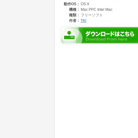
動作OS：
OS X
機種：
Mac PPC Intel Mac
種類：
フリーソフト
作者：
TKI