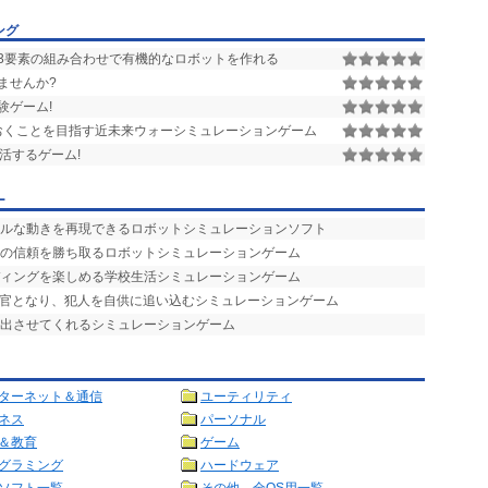
ング
3要素の組み合わせで有機的なロボットを作れる
ませんか?
験ゲーム!
おくことを目指す近未来ウォーシミュレーションゲーム
活するゲーム!
ー
アルな動きを再現できるロボットシミュレーションソフト
子の信頼を勝ち取るロボットシミュレーションゲーム
ディングを楽しめる学校生活シミュレーションゲーム
べ官となり、犯人を自供に追い込むシミュレーションゲーム
い出させてくれるシミュレーションゲーム
ターネット＆通信
ユーティリティ
ネス
パーソナル
＆教育
ゲーム
グラミング
ハードウェア