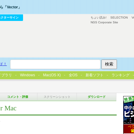
「Vector」
ベクターサイン
ちょい読み!
SELECTION
V
NGS Corporate Site
ド！
イブラリ
Windows
Mac(OS X)
全OS
新着ソフト
ランキング
コメント・評価
スクリーンショット
ダウンロード
 Mac
ム