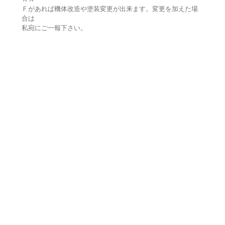
Ｆがあれば機体改造や塗装変更が出来ます。変更を加えた場
合は
私宛にご一報下さい。