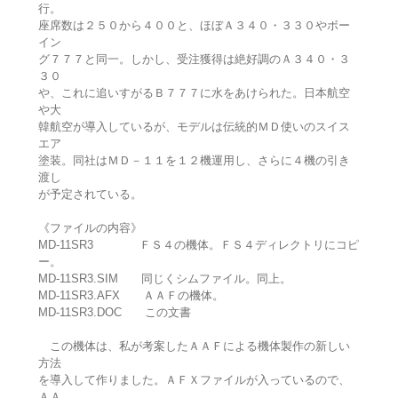
行。
座席数は２５０から４００と、ほぼＡ３４０・３３０やボー
イン
グ７７７と同一。しかし、受注獲得は絶好調のＡ３４０・３
３０
や、これに追いすがるＢ７７７に水をあけられた。日本航空
や大
韓航空が導入しているが、モデルは伝統的ＭＤ使いのスイス
エア
塗装。同社はＭＤ－１１を１２機運用し、さらに４機の引き
渡し
が予定されている。
《ファイルの内容》
MD-11SR3 ＦＳ４の機体。ＦＳ４ディレクトリにコピ
ー。
MD-11SR3.SIM 同じくシムファイル。同上。
MD-11SR3.AFX ＡＡＦの機体。
MD-11SR3.DOC この文書
この機体は、私が考案したＡＡＦによる機体製作の新しい
方法
を導入して作りました。ＡＦＸファイルが入っているので、
ＡＡ