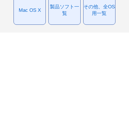
製品ソフト一
その他、全OS
Mac OS X
覧
用一覧