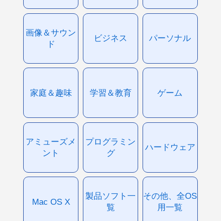
画像＆サウン
ビジネス
パーソナル
ド
家庭＆趣味
学習＆教育
ゲーム
アミューズメ
プログラミン
ハードウェア
ント
グ
製品ソフト一
その他、全OS
Mac OS X
覧
用一覧