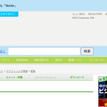
「Vector」
ベクターサイン
ちょい読み!
SELECTION
V
NGS Corporate Site
ド！
イブラリ
Windows
Mac(OS X)
全OS
新着ソフト
ランキング
ンド
>
グラフィックス関係
>
変換
コメント・評価
スクリーンショット
ダウンロード