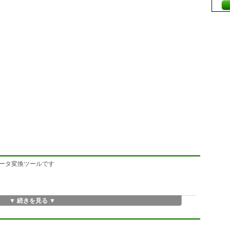
s のデータ変換ツールです
▼ 続きを見る ▼