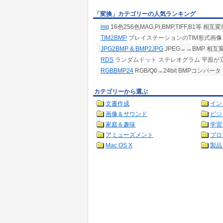
「変換」カテゴリーの人気ランキング
mg
16色256色MAG,Pi,BMP,TIFF,B1等 相互
TIM2BMP
プレイステーションのTIM形式画像
JPG2BMP & BMP2JPG
JPEG←→BMP 相互
RDS
ランダムドット ステレオグラム 平面が
RGBBMP24
RGB/Q0→24bit BMPコンバータ
カテゴリーから選ぶ
文書作成
イン
画像＆サウンド
ビジ
家庭＆趣味
学習
アミューズメント
プロ
Mac OS X
製品