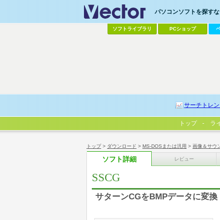
パソコンソフトを探すなら
ソフトライブラリ
PCショップ
サーチトレン
トップ
ラ
トップ
>
ダウンロード
>
MS-DOSまたは汎用
>
画像＆サウ
ソフト詳細
レビュー
SSCG
サターンCGをBMPデータに変換