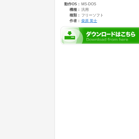
動作OS：
MS-DOS
機種：
汎用
種類：
フリーソフト
作者：
柴原 英士