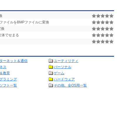
変換
ファイルをBMPファイルに変換
変換
立体でせまる
ターネット＆通信
ユーティリティ
ネス
パーソナル
＆教育
ゲーム
グラミング
ハードウェア
ソフト一覧
その他、全OS用一覧