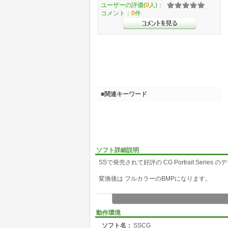
ユーザーの評価(
0
人)：
コメント：
0
件
■関連キーワード
ソフト詳細説明
SSで発売されて好評の CG Portrait Serie
変換後は フルカラーのBMPになります。
動作環境
ソフト名：
SSCG