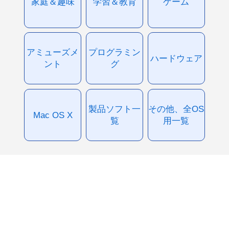
家庭＆趣味
学習＆教育
ゲーム
アミューズメ
プログラミン
ハードウェア
ント
グ
製品ソフト一
その他、全OS
Mac OS X
覧
用一覧