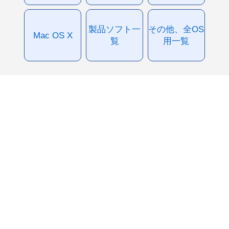
製品ソフト一
その他、全OS
Mac OS X
覧
用一覧