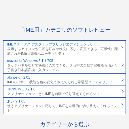
「IME用」カテゴリのソフトレビュー
IMEステータス デスクトップブリッジエディション 3.0
表示するアイコンや位置を好みや状況に応じて変更できる、可動性に配
慮されたIME状態表示ユーティリティ
mazec for Windows 3.1.1.705
タッチパネルなどで快適に入力できる。クセ字の自動学習機能も備えた
手書き日本語変換・入力システム
akinosign 2.01
IMEのON/OFF状態を色の変化で教えてくれる常駐型ユーティリティ
TruthCIME 3.2.1.0
アプリケーションごとにIMEを自動で切り替えてくれるソフト
あいち 1.05
使うアプリケーションに応じて、IMEを自動的に切り替えてくれるソフ
ト
カテゴリーから選ぶ