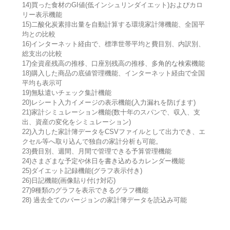
14)買った食材のGI値(低インシュリンダイエット)およびカロ
リー表示機能
15)二酸化炭素排出量を自動計算する環境家計簿機能、全国平
均との比較
16)インターネット経由で、標準世帯平均と費目別、内訳別、
総支出の比較
17)全資産残高の推移、口座別残高の推移、多角的な検索機能
18)購入した商品の底値管理機能、インターネット経由で全国
平均も表示可
19)無駄遣いチェック集計機能
20)レシート入力イメージの表示機能(入力漏れを防げます)
21)家計シミュレーション機能(数十年のスパンで、収入、支
出、資産の変化をシミュレーション)
22)入力した家計簿データをCSVファイルとして出力でき、エ
クセル等へ取り込んで独自の家計分析も可能。
23)費目別、週間、月間で管理できる予算管理機能
24)さまざまな予定や休日を書き込めるカレンダー機能
25)ダイエット記録機能(グラフ表示付き)
26)日記機能(画像貼り付け対応)
27)9種類のグラフを表示できるグラフ機能
28) 過去全てのバージョンの家計簿データを読込み可能