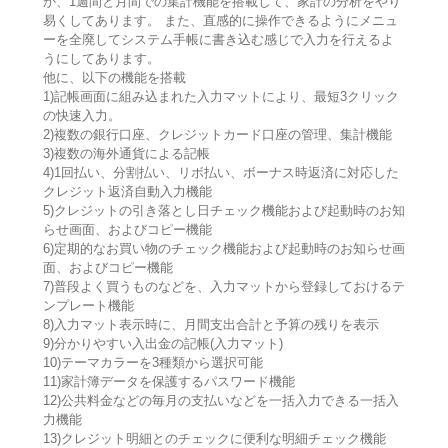
か、1週間と月間での集計機能を搭載して、家計の分析をやり
易くしてあります。 また、直感的に操作できるようにメニュ
ーを全廃してシステム手帳に書き込む感じで入力を行えるよ
うにしてあります。
他に、以下の機能を搭載
1)記帳画面に組み込まれた入力マットにより、最短3クリック
の快速入力。
2)複数の銀行口座、クレジットカード口座の管理、集計機能
3)複数の海外通貨による記帳
4)1回払い、分割払い、リボ払い、ボーナス時返済に対応した
クレジット返済自動入力機能
5)クレジットの引き落とし日チェック機能および起動時のお知
らせ画面、およびコピー機能
6)定期的なお買い物のチェック機能および起動時のお知らせ画
面、およびコピー機能
7)普段よく買うものなどを、入力マットから登録しておけるテ
ンプレート機能
8)入力マット表示時に、月間支出合計と予算の残りを表示
9)分かりやすい入出金の記帳(入力マット)
10)テーマカラーを3種類から選択可能
11)家計簿データを保護するパスワード機能
12)公共料金などの毎月の支払いなどを一括入力できる一括入
力機能
13)クレジット明細とのチェックに便利な明細チェック機能