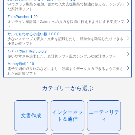
v4でグラフ機能を追加。強力な入力支援機能で快適に使える、シンプル
な家計簿ソフト
ZaimPuncher 1.20
オンライン家計簿「Zaim」への入力を快適に行えるようにする支援ソフ
ト
サルでもわかる小遣い帳 1.0.0.0
少ないステップで収入・支出を記録したり、所持金を確認したりできる
小遣い帳ソフト
ひとりで家計簿v 5.0.0.3
使いやすさを追求した、表計算ソフト風のシンプルな家計簿ソフト
Money通帳 1.10
電子明細の取り込みなどにより、効率よくデータ入力できるよう工夫さ
れた家計簿ソフト
カテゴリーから選ぶ
インターネッ
ユーティリテ
文書作成
ト＆通信
ィ