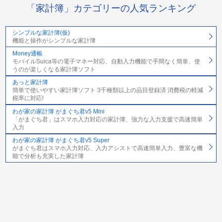
「家計簿」カテゴリーの人気ランキング
シンプルな家計簿(仮)
機能と操作がシンプルな家計簿
Money通帳
モバイルSuica等の電子マネー対応、自動入力機能で手間なく簡単、使
うのが楽しくなる家計簿ソフト
あっと家計簿
簡単で使いやすい家計簿ソフト 3千種類以上の品目登録済 消費税の軽減
税率に対応!
わが家の家計簿 がまぐち君v5 Mini
「がまぐち君」はスマホ入力対応の家計簿、強力な入力支援で高速簡単
入力
わが家の家計簿 がまぐち君v5 Super
がまぐち君はスマホ入力対応、入力アシストで高速簡単入力、豊富な機
能で分析も充実した家計簿